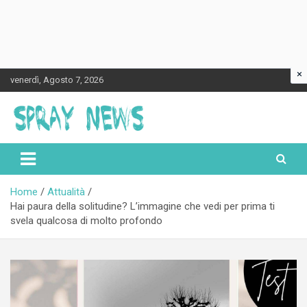
×
Skip
venerdì, Agosto 7, 2026
to
content
Spraynews.it
Home
Attualità
Hai paura della solitudine? L’immagine che vedi per prima ti
svela qualcosa di molto profondo