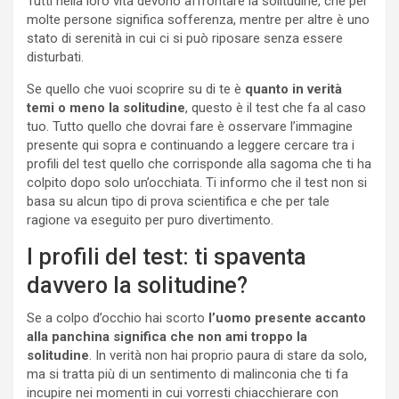
Tutti nella loro vita devono affrontare la solitudine, che per
molte persone significa sofferenza, mentre per altre è uno
stato di serenità in cui ci si può riposare senza essere
disturbati.
Se quello che vuoi scoprire su di te è
quanto in verità
temi o meno la solitudine
, questo è il test che fa al caso
tuo. Tutto quello che dovrai fare è osservare l’immagine
presente qui sopra e continuando a leggere cercare tra i
profili del test quello che corrisponde alla sagoma che ti ha
colpito dopo solo un’occhiata. Ti informo che il test non si
basa su alcun tipo di prova scientifica e che per tale
ragione va eseguito per puro divertimento.
I profili del test: ti spaventa
davvero la solitudine?
Se a colpo d’occhio hai scorto
l’uomo presente accanto
alla panchina significa che non ami troppo la
solitudine
. In verità non hai proprio paura di stare da solo,
ma si tratta più di un sentimento di malinconia che ti fa
incupire nei momenti in cui vorresti chiacchierare con