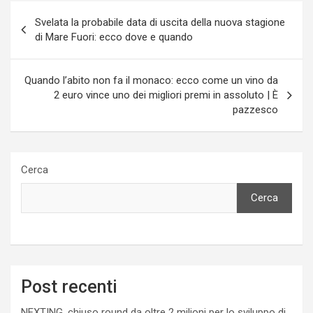
Navigazione
Svelata la probabile data di uscita della nuova stagione
articoli
di Mare Fuori: ecco dove e quando
Quando l’abito non fa il monaco: ecco come un vino da
2 euro vince uno dei migliori premi in assoluto | È
pazzesco
Cerca
Cerca
Post recenti
NEXTING, chiuso round da oltre 2 milioni per lo sviluppo di