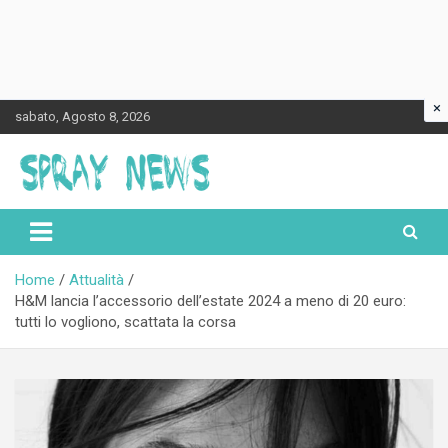
×
Skip
sabato, Agosto 8, 2026
to
content
Spraynews.it
Home
Attualità
H&M lancia l’accessorio dell’estate 2024 a meno di 20 euro:
tutti lo vogliono, scattata la corsa