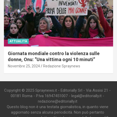
ATTUALITÀ
Giornata mondiale contro la violenza sulle
donne, Onu: “Una vittima ogni 10 minuti”
Novembre 25, 2024
Redazione Spraynews
Copyright © 2025 Spraynews.it - Editorially Srl - Via Assisi 21 -
00181 Roma - P.Iva 16947451007 - legal@editorially.it -
redazione@editorially.it
Questo blog non è una testata giornalistica, in quanto viene
aggiornato senza alcuna periodicità. Non può pertanto