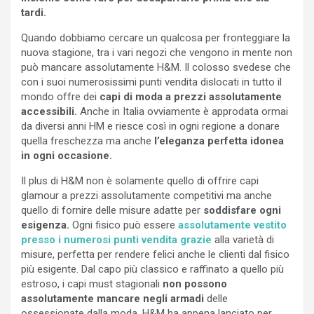
tardi.
Quando dobbiamo cercare un qualcosa per fronteggiare la
nuova stagione, tra i vari negozi che vengono in mente non
può mancare assolutamente H&M. Il colosso svedese che
con i suoi numerosissimi punti vendita dislocati in tutto il
mondo offre dei
capi di moda a prezzi assolutamente
accessibili.
Anche in Italia ovviamente è approdata ormai
da diversi anni HM e riesce così in ogni regione a donare
quella freschezza ma anche
l’eleganza perfetta idonea
in
ogni occasione.
Il plus di H&M non è solamente quello di offrire capi
glamour a prezzi assolutamente competitivi ma anche
quello di fornire delle misure adatte per
soddisfare ogni
esigenza.
Ogni fisico può essere
assolutamente vestito
presso i numerosi punti vendita grazie
alla varietà di
misure, perfetta per rendere felici anche le clienti dal fisico
più esigente. Dal capo più classico e raffinato a quello più
estroso, i capi must stagionali
non possono
assolutamente mancare negli armadi
delle
ossessionate dalla moda. H&M ha appena lanciato per