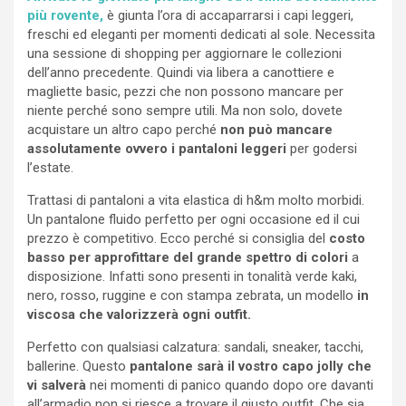
più rovente,
è giunta l’ora di accaparrarsi i capi leggeri,
freschi ed eleganti per momenti dedicati al sole. Necessita
una sessione di shopping per aggiornare le collezioni
dell’anno precedente. Quindi via libera a canottiere e
magliette basic, pezzi che non possono mancare per
niente perché sono sempre utili. Ma non solo, dovete
acquistare un altro capo perché
non può mancare
assolutamente ovvero i pantaloni leggeri
per godersi
l’estate.
Trattasi di pantaloni a vita elastica di h&m molto morbidi.
Un pantalone fluido perfetto per ogni occasione ed il cui
prezzo è competitivo. Ecco perché si consiglia del
costo
basso per approfittare del grande spettro di colori
a
disposizione. Infatti sono presenti in tonalità verde kaki,
nero, rosso, ruggine e con stampa zebrata, un modello
in
viscosa che valorizzerà ogni outfit.
Perfetto con qualsiasi calzatura: sandali, sneaker, tacchi,
ballerine. Questo
pantalone sarà il vostro capo jolly che
vi salverà
nei momenti di panico quando dopo ore davanti
all’armadio non si riesce a trovare il giusto outfit. Che sia