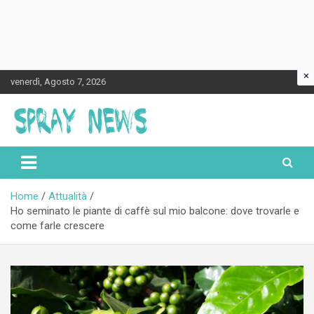
×
Skip
venerdì, Agosto 7, 2026
to
content
Spraynews.it
Home
Attualità
Ho seminato le piante di caffè sul mio balcone: dove trovarle e
come farle crescere