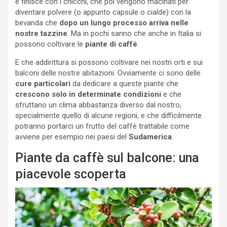
e finisce con i chicchi, che poi vengono macinati per
diventare polvere (o appunto capsule o cialde) con la
bevanda che
dopo un lungo processo arriva nelle
nostre tazzine
. Ma in pochi sanno che anche in Italia si
possono coltivare le
piante di caffè
.
E che addirittura si possono coltivare nei nostri orti e sui
balconi delle nostre abitazioni. Ovviamente ci sono delle
cure particolari
da dedicare a queste piante che
crescono solo in determinate condizioni
e che
sfruttano un clima abbastanza diverso dal nostro,
specialmente quello di alcune regioni, e che difficilmente
potranno portarci un frutto del caffè trattabile come
avviene per esempio nei paesi del
Sudamerica
.
Piante da caffè sul balcone: una
piacevole scoperta