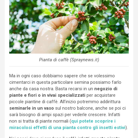
Pianta di caffè (Spraynews.it)
Ma in ogni caso dobbiamo sapere che se volessimo
cimentarci in questa particolare semina possiamo farlo
anche da casa nostra. Basta recarsi in un
negozio di
piante e fiori o in vivai specializzati
per acquistare
piccole piantine di caffè. All’inizio potremmo addirittura
seminarle in un vaso
sul nostro balcone, anche se poi ci
sarà bisogno di ampi spazi per vederle crescere. Infatti
non si tratta di piante normali (
qui potete scoprire i
miracolosi effetti di una pianta contro gli insetti estivi
).