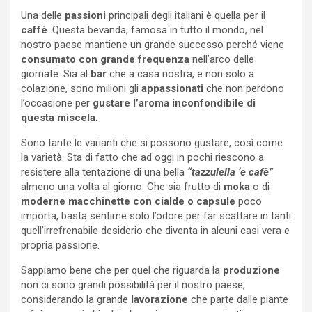
Una delle
passioni
principali degli italiani è quella per il
caffè
. Questa bevanda, famosa in tutto il mondo, nel
nostro paese mantiene un grande successo perché viene
consumato con grande frequenza
nell’arco delle
giornate. Sia al
bar
che a casa nostra, e non solo a
colazione, sono milioni gli
appassionati
che non perdono
l’occasione per
gustare l’aroma inconfondibile di
questa miscela
.
Sono tante le varianti che si possono gustare, così come
la varietà. Sta di fatto che ad oggi in pochi riescono a
resistere alla tentazione di una bella
“tazzulella ‘e cafè”
almeno una volta al giorno. Che sia frutto di
moka
o di
moderne macchinette con cialde o capsule
poco
importa, basta sentirne solo l’odore per far scattare in tanti
quell’irrefrenabile desiderio che diventa in alcuni casi vera e
propria passione.
Sappiamo bene che per quel che riguarda la
produzione
non ci sono grandi possibilità per il nostro paese,
considerando la grande
lavorazione
che parte dalle piante