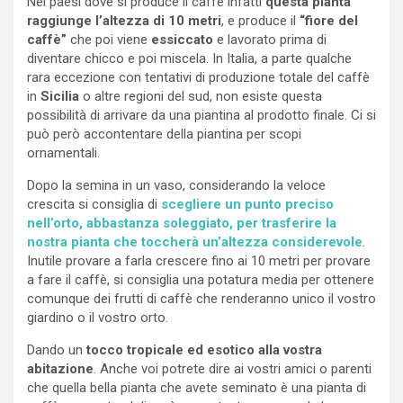
Nei paesi dove si produce il caffè infatti
questa pianta
raggiunge l’altezza di 10 metri
, e produce il
“fiore del
caffè”
che poi viene
essiccato
e lavorato prima di
diventare chicco e poi miscela. In Italia, a parte qualche
rara eccezione con tentativi di produzione totale del caffè
in
Sicilia
o altre regioni del sud, non esiste questa
possibilità di arrivare da una piantina al prodotto finale. Ci si
può però accontentare della piantina per scopi
ornamentali.
Dopo la semina in un vaso, considerando la veloce
crescita si consiglia di
scegliere un punto preciso
nell’orto, abbastanza soleggiato, per trasferire la
nostra pianta che toccherà un’altezza considerevole
.
Inutile provare a farla crescere fino ai 10 metri per provare
a fare il caffè, si consiglia una potatura media per ottenere
comunque dei frutti di caffè che renderanno unico il vostro
giardino o il vostro orto.
Dando un
tocco tropicale ed esotico alla vostra
abitazione
. Anche voi potrete dire ai vostri amici o parenti
che quella bella pianta che avete seminato è una pianta di