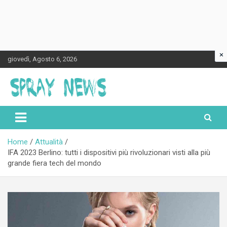
×
Skip
giovedì, Agosto 6, 2026
to
content
Spraynews.it
Home
Attualità
IFA 2023 Berlino: tutti i dispositivi più rivoluzionari visti alla più
grande fiera tech del mondo