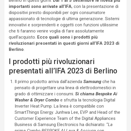
Berlino in questi giorni.
Dal 1 al 5 settembre le novità più
importanti sono arrivate all’IFA
, con la presentazione di
dispositivi presto disponibili per ogni consumatore
appassionato di tecnologie di ultima generazione. Sistemi
innovativi e sorprendenti e oggetti con funzioni utilissime
che ti faranno venire voglia di fare assolutamente
quell’acquisto.
Ecco quali sono i prodotti più
rivoluzionari presentati in questi giorni all’IFA 2023 di
Berlino
.
I prodotti più rivoluzionari
presentati all’IFA 2023 di Berlino
Il primo prodotto arriva dall’azienda
Samsung
che ha
pensato di progettare una linea di elettrodomestici in
grado di ottimizzare i consumi.
Si chiama Bespoke Ai
Washer & Dryer Combo
e sfrutta la tecnologia Digital
Inverter Heat Pump. La linea è compatibile con
SmartThings Energy. Junhwa Lee, EVP and Head of the
Customer Experience Team of the Digital Appliances
Business di Samsung Electronics ha dichiarato: “
La
prima Combo BESPOKE AI Lava & Asciuga con