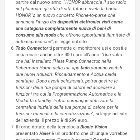
partire dal nuovo anno. “
HONOR abbraccia il suo ruolo
nel plasmare gli stili di vita futuri e svela la borsa
HONOR V, un nuovo concetto Phone-to-purse che
annuncia l’inizio dei
dispositivi elettronici visti come
una categoria completamente nuova di beni di
consumo alla moda
che offrono opportunità illimitate di
auto-espressione
“, si legge sul sito.
Tado Connector
ti permette di monitorare usi e costi e
risparmiare anche oltre 400 euro all’anno. “
Una volta
che hai installato l’Heat Pump Connector, nella
Schermata Home della tua app
tado
saranno visibili
due nuovi riquadri: Riscaldamento e Acqua calda
sanitaria. Dopo averli selezionati, potrai gestire le
funzioni della tua pompa di calore ed accedere a
funzioni tra cui la Programmazione Automatica e la
Modalità standby. Potrai comunque utilizzare la
centralina iniziale della tua pompa di calore per le
funzioni manuali e la climatizzazione
“, si legge nel sito
dell’azienda. Il prezzo è di 299 euro.
Il forno dotato della tecnologia
Bionic Vision
presentato
Haier
è un prodotto che chiunque vorrebbe