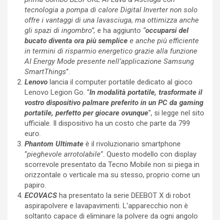
tecnologia a pompa di calore Digital Inverter non solo
offre i vantaggi di una lavasciuga, ma ottimizza anche
gli spazi di ingombro”,
e ha aggiunto
“
occuparsi del
bucato diventa ora più semplice
e anche più efficiente
in termini di risparmio energetico grazie alla funzione
AI Energy Mode presente nell’applicazione Samsung
SmartThings
”.
Lenovo
lancia il computer portatile dedicato al gioco
Lenovo Legion Go. “
In modalità portatile, trasformate il
vostro dispositivo palmare preferito in un PC da gaming
portatile, perfetto per giocare ovunque
“, si legge nel sito
ufficiale. Il dispositivo ha un costo che parte da 799
euro.
Phantom Ultimate
è il rivoluzionario smartphone
“
pieghevole arrotolabile
“. Questo modello con display
scorrevole presentato da Tecno Mobile non si piega in
orizzontale o verticale ma su stesso, proprio come un
papiro.
ECOVACS
ha presentato la serie DEEBOT X di robot
aspirapolvere e lavapavimenti. L’apparecchio non è
soltanto capace di eliminare la polvere da ogni angolo