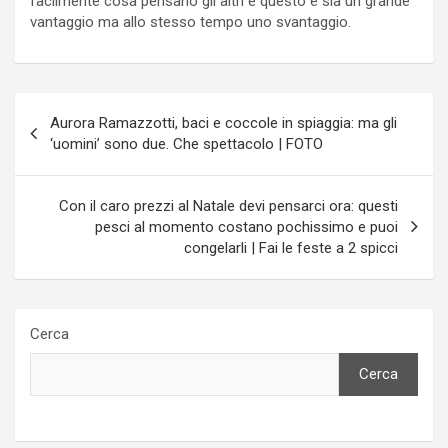
facilmente cosa pensano gli altri e questo è sia un grande
vantaggio ma allo stesso tempo uno svantaggio.
Navigazione
Aurora Ramazzotti, baci e coccole in spiaggia: ma gli
articoli
‘uomini’ sono due. Che spettacolo | FOTO
Con il caro prezzi al Natale devi pensarci ora: questi
pesci al momento costano pochissimo e puoi
congelarli | Fai le feste a 2 spicci
Cerca
Cerca