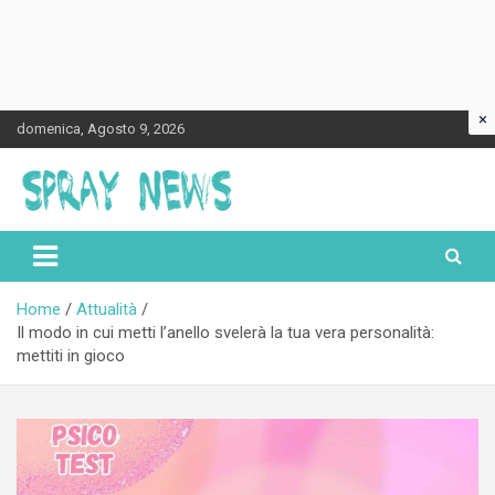
×
Skip
domenica, Agosto 9, 2026
to
content
Spraynews.it
Home
Attualità
Il modo in cui metti l’anello svelerà la tua vera personalità:
mettiti in gioco