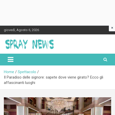
×
Skip
giovedì, Agosto 6, 2026
to
content
Spraynews.it
Home
Spettacolo
Il Paradiso delle signore: sapete dove viene girato? Ecco gli
affascinanti luoghi