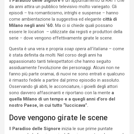
Il
Paradiso delle Signore
è un appuntamento di RAI 1 che
da anni attira un pubblico televisivo molto variegato. Gli
episodi – tra romanticismo, intrighi e suspense – hanno
come ambientazione la suggestiva ed elegante
città di
Milano negli anni ’60.
Ma ci si chiede quali possano
essere le
location
– utilizzate dai registi e produttori della
serie – dove vengono effettivamente girate le scene.
Questa è una vera e propria
soap opera all’italiana
– come
è stata definita da molti. Nel corso degli anni ha
appassionato tanti telespettatori che hanno seguito
assiduamente l’evoluzione dei personaggi. Alcuni non ne
fanno più parte oramai, di nuovi ne sono entrati e qualcuno
è rimasto fedele a partire dal primo episodio in assoluto.
Osservando gli abiti, le acconciature, i gioielli degli attori
sono davvero affascinanti e riportano con la mente
a
quella Milano di un tempo e a quegli anni d’oro del
nostro Paese, in cui tutto “luccicava”.
Dove vengono girate le scene
Il
Paradiso delle Signore
inizia le sue prime puntate