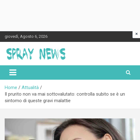
×
Skip
giovedì, Agosto 6, 2026
to
content
Spraynews.it
Home
Attualità
Il prurito non va mai sottovalutato: controlla subito se è un
sintomo di queste gravi malattie