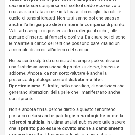
causare la sua comparsa è di solito il caldo eccessivo o
una scarsa idratazione e in tal caso il consiglio, banale, è
quello di tenersi idratati. Non tutti sanno poi che spesso
anche l’allergia può determinare la comparsa
di prurito.
Vale ad esempio in presenza di un’allergia al nichel, alle
punture d’insetto, ai famaci e così via. Da citare poi ci sono
le malattie a carico dei reni che possono dare vita ad un
accumulo di scorie all’interno del sangue.
Nei pazienti colpiti da uremia ad esempio può verificarsi
una fastidiosa sensazione di prurito su dorso, braccia e
addome. Ancora, da non sottovalutare è anche la
presenza di patologie come il
diabete mellito
e
l’
ipertiroidismo
. Si tratta, nello specifico, di condizioni che
generano alterazioni della pelle che i manifestano anche
con il prurito.
Non è ancora finita, perché dietro a questo fenomeno
possono celarsi anche
patologie neurologiche
come la
sclerosi multipla
. In ultima analisi, può essere utile sapere
che
il prurito può essere dovuto anche a cambiamenti
ormonali in atto
. Il fenomeno tende a manifestarsi