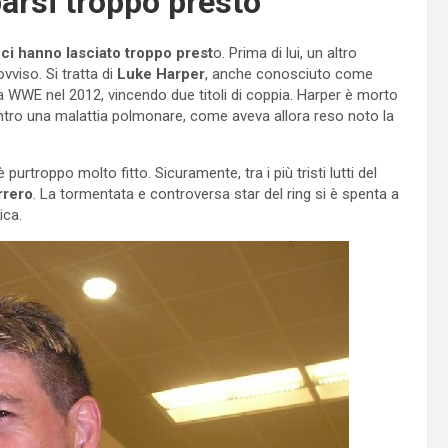
rsi troppo presto
e ci hanno lasciato troppo prest
o. Prima di lui, un altro
viso. Si tratta di
Luke Harper
, anche conosciuto come
a WWE nel 2012, vincendo due titoli di coppia. Harper è morto
ontro una malattia polmonare, come aveva allora reso noto la
troppo molto fitto. Sicuramente, tra i più tristi lutti del
rrero
. La tormentata e controversa star del ring si è spenta a
ica.