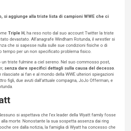
, si aggiunge alla triste lista di campioni WWE che ci
come
Triple H
, ha reso noto dal suo account Twitter la triste
 stato devastato. All’anagrafe Windham Rotunda, il wrestler si
enza che si sapesse nulla sulle sue condizioni fisiche o di
so tempo per un non specificato problema fisico.
 un triste fulmine a ciel sereno. Nel suo commosso post,
er,
senza dare specifici dettagli sulla causa del decesso
.
e rilasciate ai fan e al mondo della WWE ulteriori spiegazioni
attro figli, due avuti dall’attuale compagna, JoJo Offerman, e
otunda.
att
essuno si aspettava che l’ex leader della Wyatt family fosse
o alla morte. Nonostante la sua sospetta assenza dai ring
a poche ore dalla notizia, la famiglia di Wyatt ha concesso che