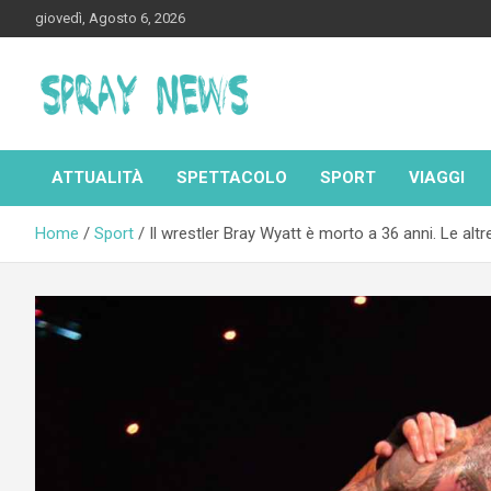
Skip
giovedì, Agosto 6, 2026
to
content
Spraynews.it
ATTUALITÀ
SPETTACOLO
SPORT
VIAGGI
Home
Sport
Il wrestler Bray Wyatt è morto a 36 anni. Le al