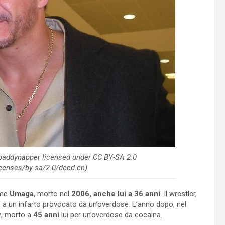
 paddynapper licensed under CC BY-SA 2.0
censes/by-sa/2.0/deed.en)
ome
Umaga
, morto nel
2006, anche lui a 36 anni
. Il wrestler,
 a un infarto provocato da un’overdose. L’anno dopo, nel
w
, morto a
45 anni
lui per un’overdose da cocaina.