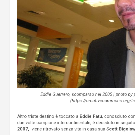
Eddie Guerrero, scomparso nel 2005 | photo by
(https://creativecommons.org/li
Altro triste destino è toccato a
Eddie Fatu
, conosciuto c
due volte campione intercontinentale, è deceduto in seguito
2007,
viene ritrovato senza vita in casa sua S
cott
Bigelo