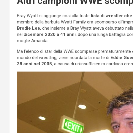
Altri campioni WWE scompa
Bray Wyatt si aggiunge così alla triste
lista di wrestler ch
membro della barbuta Wyatt Family era scomparso all’improv
Brodie Lee
, che insieme a Bray Wyatt aveva debuttato nell
nel d
icembre 2020 a 41 anni
, dopo una lunga battaglia c
moglie Amanda.
Ma l’elenco di star della WWE scomparse prematuramente è pur
mondo del wrestling, viene ricordata la morte di
Eddie Gue
38 anni nel 2005
, a causa di un’insufficienza cardiaca cron