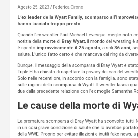
Agosto 25, 2023
Federica Cirone
L’ex leader della Wyatt Family, scomparso all’improvviso
hanno lasciato troppo presto
Quando l’ex wrestler Paul Michael Levesque, meglio noto 
notizia della
morte
di
Bray Wyatt
, il mondo del wrestling è
è spento
improvvisamente il 25 agosto
, a soli
36 anni
, s
salute. L’unico fatto certo è che mancava dal ring da diver
Dunque, il messaggio della scomparsa di Bray Wyatt è stato
Triple H ha chiesto di rispettare la privacy dei cari del wrestl
Solo nelle recenti ore, in accordo con la famiglia, sono stat
sulle ragioni della scomparsa di Wyatt. Il wrestler lascia qu
due dalla precedente relazione con l’ex moglie Samantha R
Le cause della morte di Wy
La prematura scomparsa di Bray Wyatt ha sconvolto tutti. N
in un così grave condizione di salute che lo avrebbe portat
della WWE. Proprio per evitare illazioni e inutili fake news, 