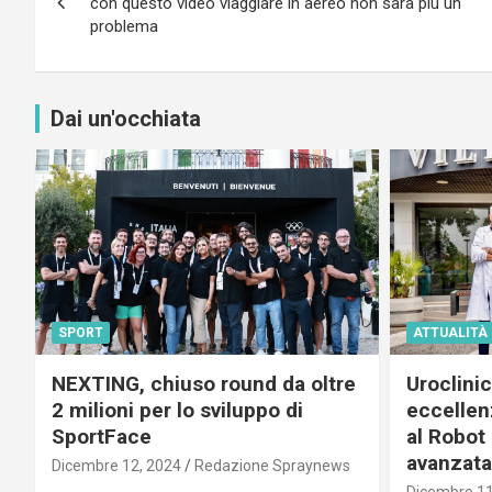
articoli
con questo video viaggiare in aereo non sarà più un
problema
Dai un'occhiata
SPORT
ATTUALITÀ
NEXTING, chiuso round da oltre
Uroclini
2 milioni per lo sviluppo di
eccellenz
SportFace
al Robot 
avanzata
Dicembre 12, 2024
Redazione Spraynews