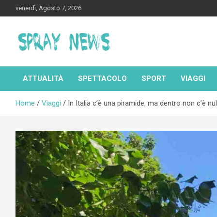
Skip
venerdì, Agosto 7, 2026
to
content
Spraynews.it
ATTUALITÀ
SPETTACOLO
SPORT
VIAGGI
Home
Viaggi
In Italia c’è una piramide, ma dentro non c’è nul