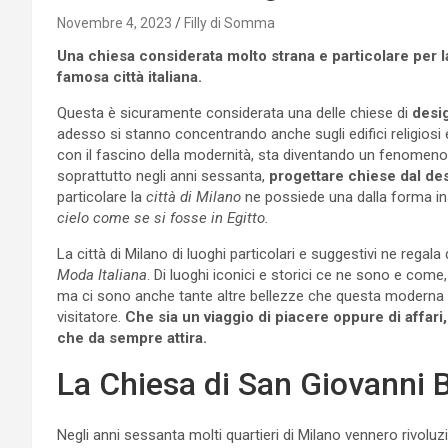
Novembre 4, 2023
Filly di Somma
Una chiesa considerata molto strana e particolare per l
famosa città italiana.
Questa è sicuramente considerata una delle chiese di
desig
adesso si stanno concentrando anche sugli edifici religiosi e 
con il fascino della modernità, sta diventando un fenomeno 
soprattutto negli anni sessanta,
progettare chiese dal des
particolare la
città di Milano
ne possiede una dalla forma inso
cielo come se si fosse in Egitto.
La città di Milano di luoghi particolari e suggestivi ne regal
Moda Italiana
. Di luoghi iconici e storici ce ne sono e come
ma ci sono anche tante altre bellezze che questa moderna e 
visitatore.
Che sia un viaggio di piacere oppure di affari
che da sempre attira.
La Chiesa di San Giovanni B
Negli anni sessanta molti quartieri di Milano vennero rivoluzi