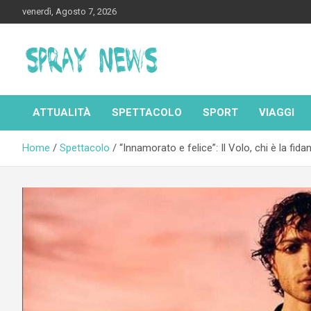
Skip
venerdì, Agosto 7, 2026
to
content
Spraynews.it
ATTUALITÀ
SPETTACOLO
SPORT
VIAGGI
Home
Spettacolo
“Innamorato e felice”: Il Volo, chi è la fid