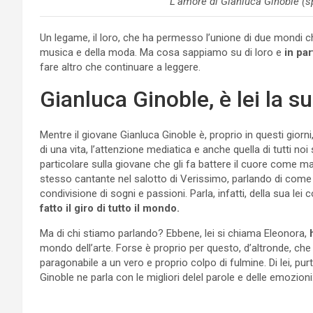
L’amore di Gianluca Ginoble (s
Un legame, il loro, che ha permesso l’unione di due mondi che
musica e della moda. Ma cosa sappiamo su di loro e
in pa
fare altro che continuare a leggere.
Gianluca Ginoble, è lei la s
Mentre il giovane Gianluca Ginoble è, proprio in questi giorni
di una vita, l’attenzione mediatica e anche quella di tutti no
particolare sulla giovane che gli fa battere il cuore come mai
stesso cantante nel salotto di Verissimo, parlando di come 
condivisione di sogni e passioni. Parla, infatti, della sua l
fatto il giro di tutto il mondo.
Ma di chi stiamo parlando? Ebbene, lei si chiama Eleonora,
mondo dell’arte. Forse è proprio per questo, d’altronde, che
paragonabile a un vero e proprio colpo di fulmine. Di lei, pu
Ginoble ne parla con le migliori delel parole e delle emozioni: