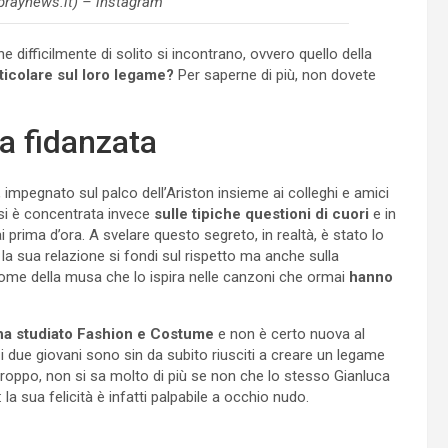
praynews.it) – instagram
 difficilmente di solito si incontrano, ovvero quello della
rticolare sul loro legame?
Per saperne di più, non dovete
ua fidanzata
, impegnato sul palco dell’Ariston insieme ai colleghi e amici
i si è concentrata invece
sulle tipiche questioni di cuori
e in
 prima d’ora. A svelare questo segreto, in realtà, è stato lo
la sua relazione si fondi sul rispetto ma anche sulla
ei come della musa che lo ispira nelle canzoni che ormai
hanno
ha studiato Fashion e Costume
e non è certo nuova al
 i due giovani sono sin da subito riusciti a creare un legame
rtroppo, non si sa molto di più se non che lo stesso Gianluca
 la sua felicità è infatti palpabile a occhio nudo.