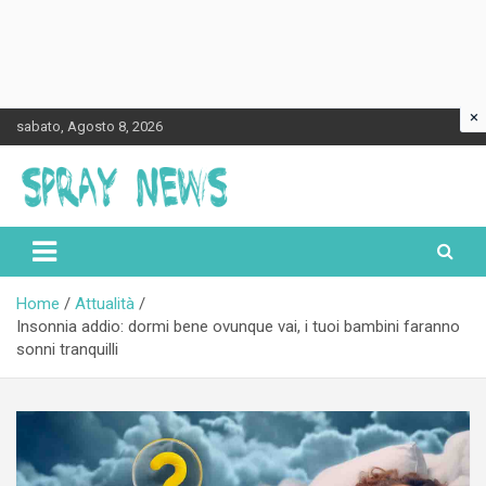
×
Skip
sabato, Agosto 8, 2026
to
content
Spraynews.it
Home
Attualità
Insonnia addio: dormi bene ovunque vai, i tuoi bambini faranno
sonni tranquilli