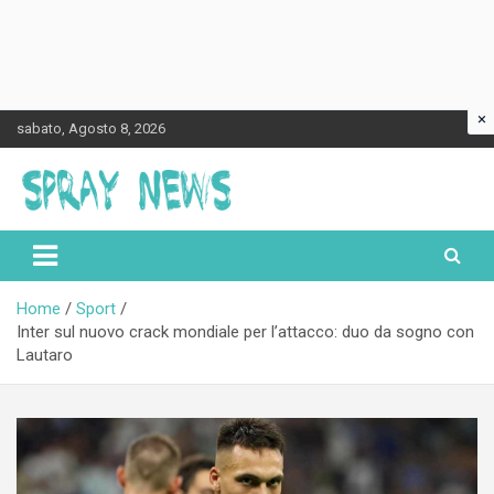
×
Skip
sabato, Agosto 8, 2026
to
content
Spraynews.it
Home
Sport
Inter sul nuovo crack mondiale per l’attacco: duo da sogno con
Lautaro