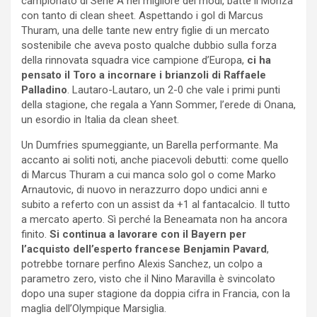
campionato di Serie A nel migliore dei modi, batte il Monza
con tanto di clean sheet. Aspettando i gol di Marcus
Thuram, una delle tante new entry figlie di un mercato
sostenibile che aveva posto qualche dubbio sulla forza
della rinnovata squadra vice campione d’Europa,
ci ha
pensato il Toro a incornare i brianzoli di Raffaele
Palladino
. Lautaro-Lautaro, un 2-0 che vale i primi punti
della stagione, che regala a Yann Sommer, l’erede di Onana,
un esordio in Italia da clean sheet.
Un Dumfries spumeggiante, un Barella performante. Ma
accanto ai soliti noti, anche piacevoli debutti: come quello
di Marcus Thuram a cui manca solo gol o come Marko
Arnautovic, di nuovo in nerazzurro dopo undici anni e
subito a referto con un assist da +1 al fantacalcio. Il tutto
a mercato aperto. Sì perché la Beneamata non ha ancora
finito.
Si continua a lavorare con il Bayern per
l’acquisto dell’esperto francese Benjamin Pavard
,
potrebbe tornare perfino Alexis Sanchez, un colpo a
parametro zero, visto che il Nino Maravilla è svincolato
dopo una super stagione da doppia cifra in Francia, con la
maglia dell’Olympique Marsiglia.