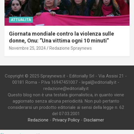
ATTUALITÀ
Giornata mondiale contro la violenza sulle
donne, Onu: “Una vittima ogni 10 minuti”
Novembre 25, 2024
Redazione Spraynews
Copyright © 2025 Spraynews.it - Editorially Srl - Via Assisi 21 -
00181 Roma - P.Iva 16947451007 - legal@editorially.it -
redazione@editorially.it
Questo blog non è una testata giornalistica, in quanto viene
aggiornato senza alcuna periodicità. Non può pertanto
considerarsi un prodotto editoriale ai sensi della legge n. 62
del 07.03.2001
Redazione
-
Privacy Policy
-
Disclaimer