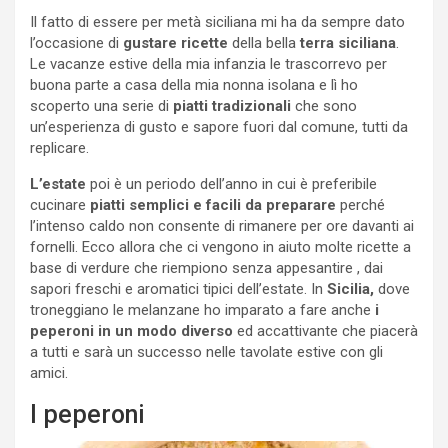
Il fatto di essere per metà siciliana mi ha da sempre dato
l’occasione di
gustare ricette
della bella
terra siciliana
.
Le vacanze estive della mia infanzia le trascorrevo per
buona parte a casa della mia nonna isolana e lì ho
scoperto una serie di
piatti tradizionali
che sono
un’esperienza di gusto e sapore fuori dal comune, tutti da
replicare.
L’estate
poi è un periodo dell’anno in cui è preferibile
cucinare
piatti semplici e facili da preparare
perché
l’intenso caldo non consente di rimanere per ore davanti ai
fornelli. Ecco allora che ci vengono in aiuto molte ricette a
base di verdure che riempiono senza appesantire , dai
sapori freschi e aromatici tipici dell’estate. In
Sicilia,
dove
troneggiano le melanzane ho imparato a fare anche
i
peperoni in un modo diverso
ed accattivante che piacerà
a tutti e sarà un successo nelle tavolate estive con gli
amici.
I peperoni