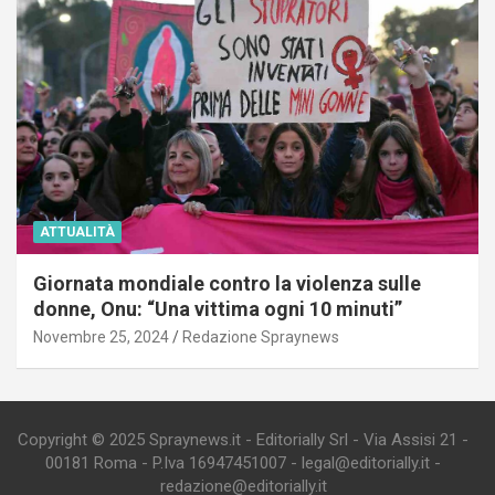
ATTUALITÀ
Giornata mondiale contro la violenza sulle
donne, Onu: “Una vittima ogni 10 minuti”
Novembre 25, 2024
Redazione Spraynews
Copyright © 2025 Spraynews.it - Editorially Srl - Via Assisi 21 -
00181 Roma - P.Iva 16947451007 - legal@editorially.it -
redazione@editorially.it