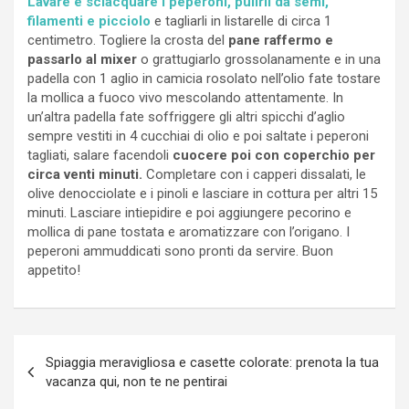
Lavare e sciacquare i peperoni, pulirli da semi,
filamenti e picciolo
e tagliarli in listarelle di circa 1
centimetro. Togliere la crosta del
pane raffermo e
passarlo al mixer
o grattugiarlo grossolanamente e in una
padella con 1 aglio in camicia rosolato nell’olio fate tostare
la mollica a fuoco vivo mescolando attentamente. In
un’altra padella fate soffriggere gli altri spicchi d’aglio
sempre vestiti in 4 cucchiai di olio e poi saltate i peperoni
tagliati, salare facendoli
cuocere poi con coperchio per
circa venti minuti.
Completare con i capperi dissalati, le
olive denocciolate e i pinoli e lasciare in cottura per altri 15
minuti. Lasciare intiepidire e poi aggiungere pecorino e
mollica di pane tostata e aromatizzare con l’origano. I
peperoni ammuddicati sono pronti da servire. Buon
appetito!
Navigazione
Spiaggia meravigliosa e casette colorate: prenota la tua
articoli
vacanza qui, non te ne pentirai