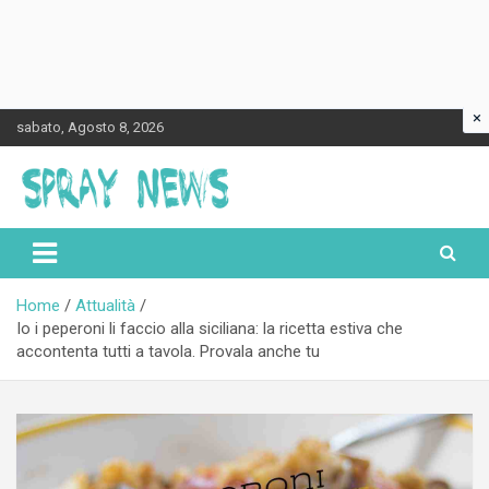
×
Skip
sabato, Agosto 8, 2026
to
content
Spraynews.it
Home
Attualità
Io i peperoni li faccio alla siciliana: la ricetta estiva che
accontenta tutti a tavola. Provala anche tu