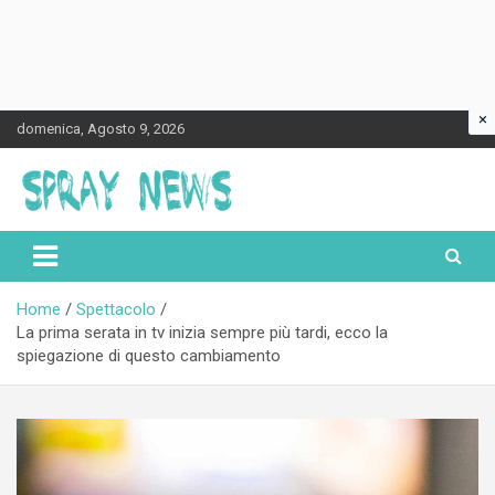
×
Skip
domenica, Agosto 9, 2026
to
content
Spraynews.it
Home
Spettacolo
La prima serata in tv inizia sempre più tardi, ecco la
spiegazione di questo cambiamento