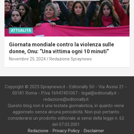
ATTUALITÀ
Giornata mondiale contro la violenza sulle
donne, Onu: “Una vittima ogni 10 minuti”
Novembre 25, 2024
Redazione Spraynews
Copyright © 2025 Spraynews.it - Editorially Srl - Via Assisi 21 -
00181 Roma - P.Iva 16947451007 - legal@editorially.it -
redazione@editorially.it
Questo blog non è una testata giornalistica, in quanto viene
aggiornato senza alcuna periodicità. Non può pertanto
considerarsi un prodotto editoriale ai sensi della legge n. 62
del 07.03.2001
Redazione
-
Privacy Policy
-
Disclaimer