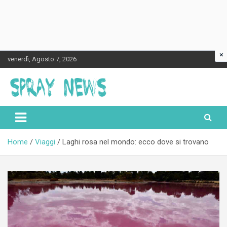
×
Skip
venerdì, Agosto 7, 2026
to
content
Spraynews.it
Home
Viaggi
Laghi rosa nel mondo: ecco dove si trovano