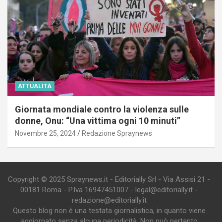
ATTUALITÀ
Giornata mondiale contro la violenza sulle
donne, Onu: “Una vittima ogni 10 minuti”
Novembre 25, 2024
Redazione Spraynews
Copyright © 2025 Spraynews.it - Editorially Srl - Via Assisi 21 -
00181 Roma - P.Iva 16947451007 - legal@editorially.it -
redazione@editorially.it
Questo blog non è una testata giornalistica, in quanto viene
aggiornato senza alcuna periodicità. Non può pertanto