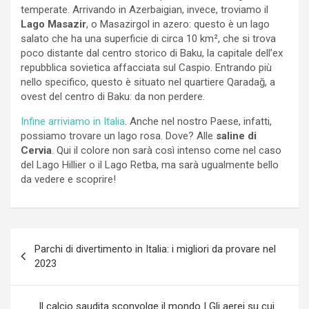
temperate. Arrivando in Azerbaigian, invece, troviamo il
Lago Masazir
, o Masazirgol in azero: questo è un lago
salato che ha una superficie di circa 10 km², che si trova
poco distante dal centro storico di Baku, la capitale dell’ex
repubblica sovietica affacciata sul Caspio. Entrando più
nello specifico, questo è situato nel quartiere Qaradağ, a
ovest del centro di Baku: da non perdere.
Infine arriviamo in Italia
. Anche nel nostro Paese, infatti,
possiamo trovare un lago rosa. Dove? Alle
saline di
Cervia
. Qui il colore non sarà così intenso come nel caso
del Lago Hillier o il Lago Retba, ma sarà ugualmente bello
da vedere e scoprire!
Navigazione
Parchi di divertimento in Italia: i migliori da provare nel
articoli
2023
Il calcio saudita sconvolge il mondo | Gli aerei su cui