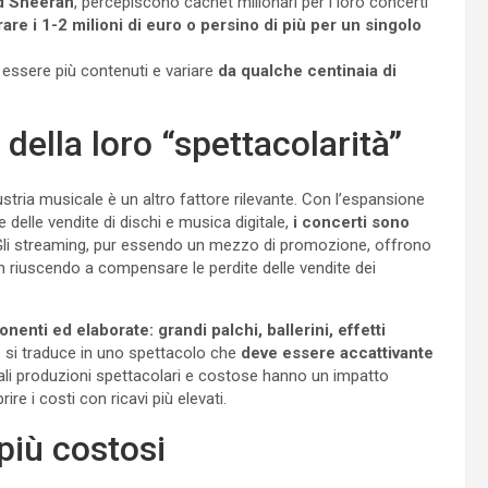
 Sheeran
, percepiscono cachet milionari per i loro concerti
re i 1-2 milioni di euro o persino di più per un singolo
 essere più contenuti e variare
da qualche centinaia di
della loro “spettacolarità”
stria musicale è un altro fattore rilevante. Con l’espansione
delle vendite di dischi e musica digitale,
i concerti sono
Gli streaming, pur essendo un mezzo di promozione, offrono
on riuscendo a compensare le perdite delle vendite dei
enti ed elaborate: grandi palchi, ballerini, effetti
 e si traduce in uno spettacolo che
deve essere accattivante
ali produzioni spettacolari e costose hanno un impatto
rire i costi con ricavi più elevati.
più costosi