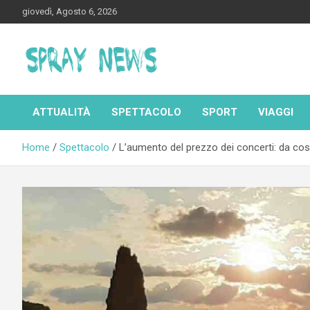
Skip
giovedì, Agosto 6, 2026
to
content
Spraynews.it
ATTUALITÀ
SPETTACOLO
SPORT
VIAGGI
Home
Spettacolo
L’aumento del prezzo dei concerti: da co