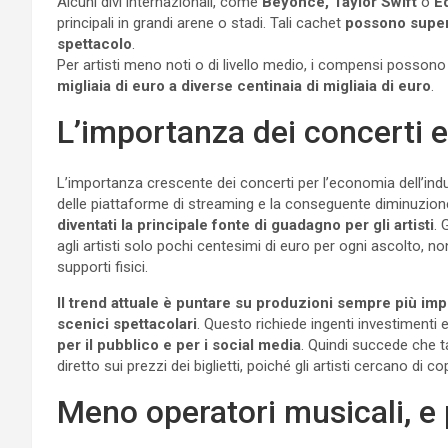
Alcuni divi internazionali, come
Beyoncé, Taylor Swift
o
Ed
principali in grandi arene o stadi. Tali cachet
possono supera
spettacolo
.
Per artisti meno noti o di livello medio, i compensi possono
migliaia di euro a diverse centinaia di migliaia di euro
.
L’importanza dei concerti e 
L’importanza crescente dei concerti per l’economia dell’indu
delle piattaforme di streaming e la conseguente diminuzione 
diventati la principale fonte di guadagno per gli artisti
. 
agli artisti solo pochi centesimi di euro per ogni ascolto, n
supporti fisici.
Il trend attuale è puntare su produzioni sempre più impon
scenici spettacolari
. Questo richiede ingenti investimenti
per il pubblico e per i social media
. Quindi succede che t
diretto sui prezzi dei biglietti, poiché gli artisti cercano di cop
Meno operatori musicali, e 