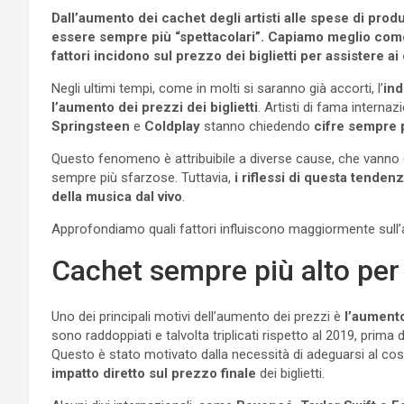
Dall’aumento dei cachet degli artisti alle spese di pr
essere sempre più “spettacolari”. Capiamo meglio come 
fattori incidono sul prezzo dei biglietti per assistere ai
Negli ultimi tempi, come in molti si saranno già accorti, l’
ind
l’aumento dei prezzi dei biglietti
. Artisti di fama intern
Springsteen
e
Coldplay
stanno chiedendo
cifre sempre 
Questo fenomeno è attribuibile a diverse cause, che vanno d
sempre più sfarzose. Tuttavia,
i riflessi di questa tenden
della musica dal vivo
.
Approfondiamo quali fattori influiscono maggiormente sull’a
Cachet sempre più alto per 
Uno dei principali motivi dell’aumento dei prezzi è
l’aumento
sono raddoppiati e talvolta triplicati rispetto al 2019, prima 
Questo è stato motivato dalla necessità di adeguarsi al cos
impatto diretto sul prezzo finale
dei biglietti.