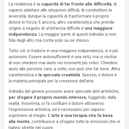
La resilienza è la
capacità di far fronte alle difficoltà
, di
sapersi adattare alle situazioni difficili, di combattere le
avversità, dunque la capacità di trasformare il proprio
dolore in forza. E ancora, altro caratteristica che prende
origine a seguito di un’infanzia difficile è
una maggiore
indipendenza
. La maggior parte di questi individui si non
fida degli altri, ma conta solo su se stesso.
Tutto ciò si traduce in una maggiore indipendenza, si è più
autonomi. Essere autosufficienti è una virtù, ma si rischia
di non chiedere mai aiuto nei momenti più critici. Chiedere
aiuto alle persone care, a volte, non può che far bene. Altra
caratteristica è
la spiccata creatività
. Spesso, il dolore è
la materia principale per la creazione dell’arte.
Individui del genere possono avere spiccate doti artistiche,
per sfogare il proprio mondo interiore
, fuggendo dalla
realtà. Insomma, si fa confluire il dolore attraverso
l’espressione artistica, ed è necessario per sapersi
esprimere al meglio.
L’arte è una terapia che fa bene
alla mente
, contribuisce a sfogare tutte le emozioni che si
hanno strette nel cuore.