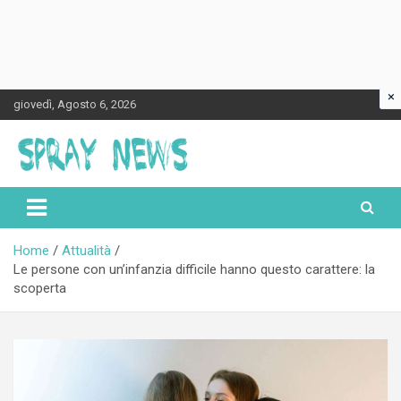
×
Skip
giovedì, Agosto 6, 2026
to
content
Spraynews.it
Home
Attualità
Le persone con un’infanzia difficile hanno questo carattere: la
scoperta