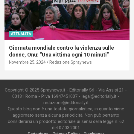
ATTUALITÀ
Giornata mondiale contro la violenza sulle
donne, Onu: “Una vittima ogni 10 minuti”
Novembre 25, 2024
Redazione Spraynews
Copyright © 2025 Spraynews.it - Editorially Srl - Via Assisi 21 -
00181 Roma - P.Iva 16947451007 - legal@editorially.it -
redazione@editorially.it
Questo blog non è una testata giornalistica, in quanto viene
aggiornato senza alcuna periodicità. Non può pertanto
considerarsi un prodotto editoriale ai sensi della legge n. 62
del 07.03.2001