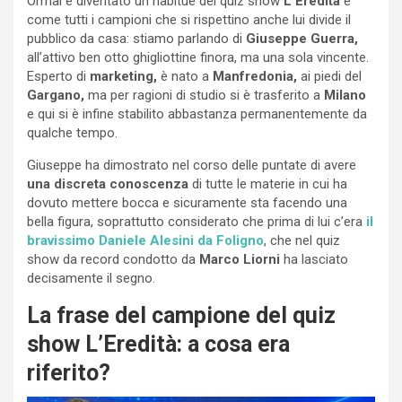
Ormai è diventato un habitué del quiz show
L’Eredità
e
come tutti i campioni che si rispettino anche lui divide il
pubblico da casa: stiamo parlando di
Giuseppe Guerra,
all’attivo ben otto ghigliottine finora, ma una sola vincente.
Esperto di
marketing,
è nato a
Manfredonia,
ai piedi del
Gargano,
ma per ragioni di studio si è trasferito a
Milano
e qui si è infine stabilito abbastanza permanentemente da
qualche tempo.
Giuseppe ha dimostrato nel corso delle puntate di avere
una discreta conoscenza
di tutte le materie in cui ha
dovuto mettere bocca e sicuramente sta facendo una
bella figura, soprattutto considerato che prima di lui c’era
il
bravissimo Daniele Alesini da Foligno
, che nel quiz
show da record condotto da
Marco Liorni
ha lasciato
decisamente il segno.
La frase del campione del quiz
show L’Eredità: a cosa era
riferito?