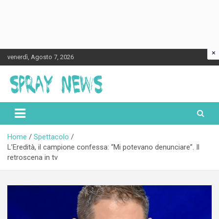
×
Skip
venerdì, Agosto 7, 2026
to
content
Spraynews.it
Home
Spettacolo
L’Eredità, il campione confessa: “Mi potevano denunciare”. Il
retroscena in tv