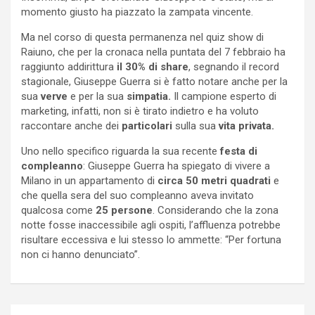
momento giusto ha piazzato la zampata vincente.
Ma nel corso di questa permanenza nel quiz show di
Raiuno, che per la cronaca nella puntata del 7 febbraio ha
raggiunto addirittura
il 30% di share
, segnando il record
stagionale, Giuseppe Guerra si è fatto notare anche per la
sua
verve
e per la sua
simpatia.
Il campione esperto di
marketing, infatti, non si è tirato indietro e ha voluto
raccontare anche dei
particolari
sulla sua
vita privata.
Uno nello specifico riguarda la sua recente
festa di
compleanno
: Giuseppe Guerra ha spiegato di vivere a
Milano in un appartamento di
circa 50 metri quadrati
e
che quella sera del suo compleanno aveva invitato
qualcosa come
25 persone
. Considerando che la zona
notte fosse inaccessibile agli ospiti, l’affluenza potrebbe
risultare eccessiva e lui stesso lo ammette: “Per fortuna
non ci hanno denunciato”.
Navigazione