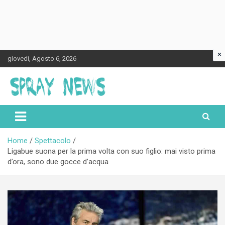
×
Skip
giovedì, Agosto 6, 2026
to
content
Spraynews.it
Home
Spettacolo
Ligabue suona per la prima volta con suo figlio: mai visto prima
d’ora, sono due gocce d’acqua