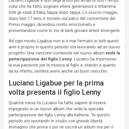
Luciano Ligabue è uno degli artisti più amati di tutti i tempi,
colui che ha fatto sognare intere generazioni e infiamma
tutti gli stadi d’Italia, tappa dopo tappa. Lo scorso maggio,
dopo ben 17 anni, è tornato sul palco del concertone del
Primo maggio, dicendosi molto emozionato e
presentandosi come lo zio di tanti giovani artisti emergenti.
Ad ogni modo, Ligabue non si è mai fermato in tutti questi
anni e proprio in questo periodo sta lavorando ad un nuovo
progetto. Una canzone contenuta nel nuovo album
vede la
partecipazione del figlio Lenny
. Luciano ha trasmesso
la sua passione per la musica al figlio e, stando a quanto
da lui riferito, sembra avere anche un buon orecchio.
Luciano Ligabue per la prima
volta presenta il figlio Lenny
Qualche mese fa Luciano ha fatto sapere di essere
impegnato in un nuovo album che vede la speciale
partecipazione del figlio Lenny alla batteria. “In
questo
periodo sto lavorando in studio con grande libertà.
Immagino che prima o poi ne uscirà un album ma per il