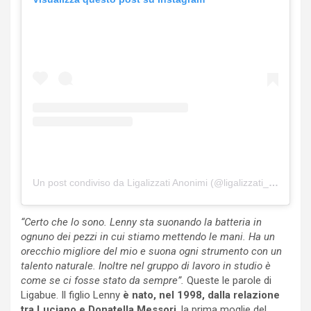
Un post condiviso da Ligalizzati Anonimi (@ligalizzati_anonimi)
“Certo che lo sono. Lenny sta suonando la batteria in
ognuno dei pezzi in cui stiamo mettendo le mani. Ha un
orecchio migliore del mio e suona ogni strumento con un
talento naturale. Inoltre nel gruppo di lavoro in studio è
come se ci fosse stato da sempre”.
Queste le parole di
Ligabue. Il figlio Lenny
è nato, nel 1998, dalla relazione
tra Luciano e Donatella Messori
, la prima moglie del