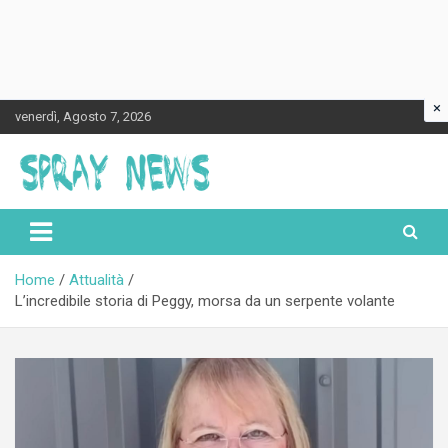
×
Skip
venerdì, Agosto 7, 2026
to
content
Spraynews.it
Home
Attualità
L’incredibile storia di Peggy, morsa da un serpente volante