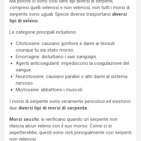
Ma poiché ci sono così tanti tipi diversi di serpenti,
compresi quelli velenosi e non velenosi, non tutti i morsi di
serpente sono uguali. Specie diverse trasportano
diversi
tipi di veleno.
Le categorie principali includono:
Citotossine: causano gonfiore e danni ai tessuti
ovunque tu sia stato morso.
Emorragine: disturbano i vasi sanguigni.
Agenti anticoagulanti: impediscono la coagulazione del
sangue.
Neurotossine: causano paralisi o altri danni al sistema
nervoso.
Miotossine: abbattono i muscoli.
I morsi di serpente sono veramente pericolosi ed esistono
due
diversi tipi di morsi di serpente:
Morsi secchi:
si verificano quando un serpente non
rilascia alcun veleno con il suo morso. Come ci si
aspetterebbe, questi sono visti principalmente con serpenti
non velenosi.