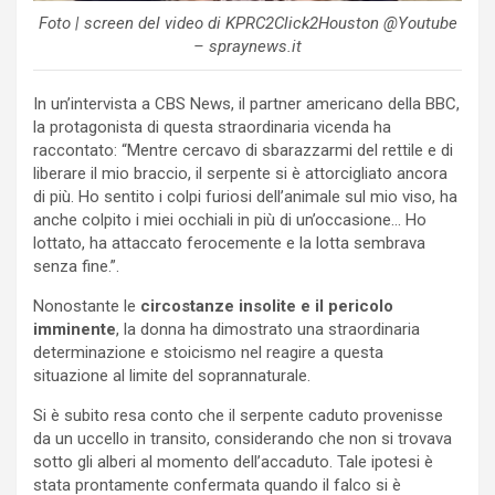
Foto | screen del video di KPRC2Click2Houston @Youtube
– spraynews.it
In un’intervista a CBS News, il partner americano della BBC,
la protagonista di questa straordinaria vicenda ha
raccontato: “Mentre cercavo di sbarazzarmi del rettile e di
liberare il mio braccio, il serpente si è attorcigliato ancora
di più. Ho sentito i colpi furiosi dell’animale sul mio viso, ha
anche colpito i miei occhiali in più di un’occasione… Ho
lottato, ha attaccato ferocemente e la lotta sembrava
senza fine.”.
Nonostante le
circostanze insolite e il pericolo
imminente
, la donna ha dimostrato una straordinaria
determinazione e stoicismo nel reagire a questa
situazione al limite del soprannaturale.
Si è subito resa conto che il serpente caduto provenisse
da un uccello in transito, considerando che non si trovava
sotto gli alberi al momento dell’accaduto. Tale ipotesi è
stata prontamente confermata quando il falco si è