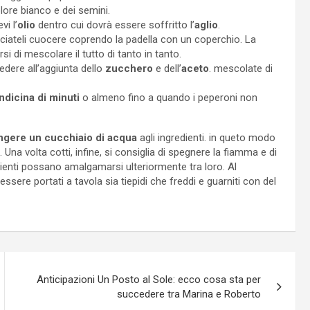
colore bianco e dei semini.
i l’
olio
dentro cui dovrà essere soffritto l’
aglio
.
sciateli cuocere coprendo la padella con un coperchio. La
 di mescolare il tutto di tanto in tanto.
edere all’aggiunta dello
zucchero
e dell’
aceto
. mescolate di
ndicina di minuti
o almeno fino a quando i peperoni non
gere un cucchiaio di acqua
agli ingredienti. in queto modo
i. Una volta cotti, infine, si consiglia di spegnere la fiamma e di
edienti possano amalgamarsi ulteriormente tra loro. Al
ssere portati a tavola sia tiepidi che freddi e guarniti con del
Anticipazioni Un Posto al Sole: ecco cosa sta per
succedere tra Marina e Roberto