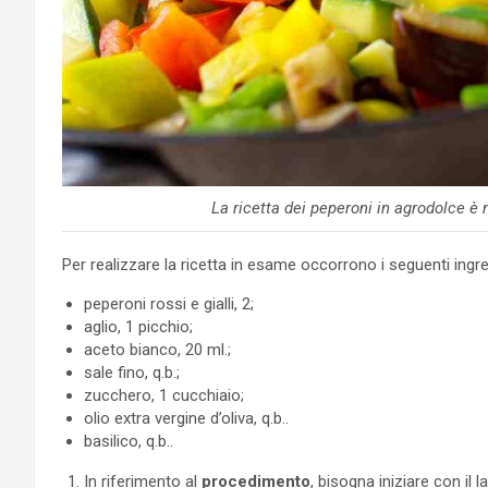
La ricetta dei peperoni in agrodolce è 
Per realizzare la ricetta in esame occorrono i seguenti ingre
peperoni rossi e gialli, 2;
aglio, 1 picchio;
aceto bianco, 20 ml.;
sale fino, q.b.;
zucchero, 1 cucchiaio;
olio extra vergine d’oliva, q.b..
basilico, q.b..
In riferimento al
procedimento
, bisogna iniziare con i