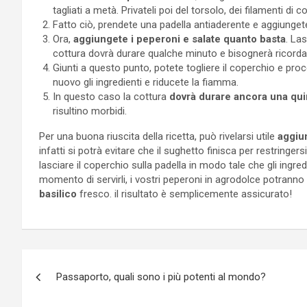
tagliati a metà. Privateli poi del torsolo, dei filamenti di 
Fatto ciò, prendete una padella antiaderente e aggiungetev
Ora,
aggiungete i peperoni e salate quanto basta
. La
cottura dovrà durare qualche minuto e bisognerà ricordarsi
Giunti a questo punto, potete togliere il coperchio e proc
nuovo gli ingredienti e riducete la fiamma.
In questo caso la cottura
dovrà durare ancora una qui
risultino morbidi.
Per una buona riuscita della ricetta, può rivelarsi utile
aggiun
infatti si potrà evitare che il sughetto finisca per restringers
lasciare il coperchio sulla padella in modo tale che gli ingr
momento di servirli, i vostri peperoni in agrodolce potranno e
basilico
fresco. il risultato è semplicemente assicurato!
Navigazione
Passaporto, quali sono i più potenti al mondo?
articoli