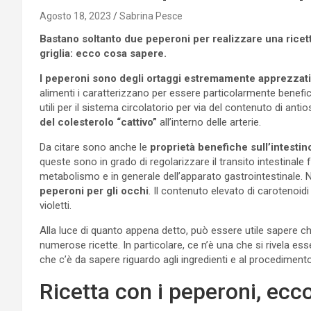
Agosto 18, 2023
Sabrina Pesce
Bastano soltanto due peperoni per realizzare una ricetta
griglia: ecco cosa sapere.
I peperoni sono degli ortaggi estremamente apprezzati
alimenti i caratterizzano per essere particolarmente benefici
utili per il sistema circolatorio per via del contenuto di anti
del colesterolo “cattivo”
all’interno delle arterie.
Da citare sono anche le
proprietà benefiche sull’intestin
queste sono in grado di regolarizzare il transito intestinal
metabolismo e in generale dell’apparato gastrointestinale.
peperoni per gli occhi
. Il contenuto elevato di carotenoidi
violetti.
Alla luce di quanto appena detto, può essere utile sapere che
numerose ricette. In particolare, ce n’è una che si rivela e
che c’è da sapere riguardo agli ingredienti e al procedimento
Ricetta con i peperoni, ecc