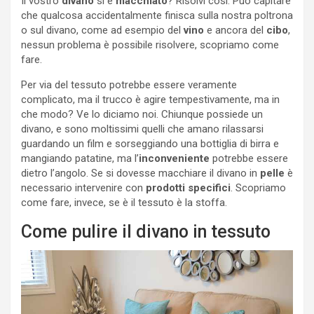
Il vostro
divano
si è
macchiato
? Risolvi così. Può capitare
che qualcosa accidentalmente finisca sulla nostra poltrona
o sul divano, come ad esempio del
vino
e ancora del
cibo
,
nessun problema è possibile risolvere, scopriamo come
fare.
Per via del tessuto potrebbe essere veramente
complicato, ma il trucco è agire tempestivamente, ma in
che modo? Ve lo diciamo noi. Chiunque possiede un
divano, e sono moltissimi quelli che amano rilassarsi
guardando un film e sorseggiando una bottiglia di birra e
mangiando patatine, ma l’
inconveniente
potrebbe essere
dietro l’angolo. Se si dovesse macchiare il divano in
pelle
è
necessario intervenire con
prodotti specifici
. Scopriamo
come fare, invece, se è il tessuto è la stoffa.
Come pulire il divano in tessuto