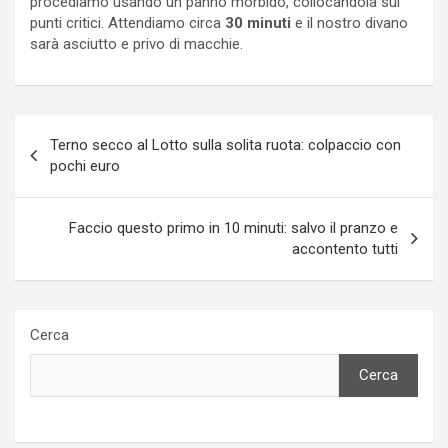
procediamo usando un panno morbido, collocandola sui
punti critici. Attendiamo circa
30 minuti
e il nostro divano
sarà asciutto e privo di macchie.
Navigazione
Terno secco al Lotto sulla solita ruota: colpaccio con
articoli
pochi euro
Faccio questo primo in 10 minuti: salvo il pranzo e
accontento tutti
Cerca
Cerca