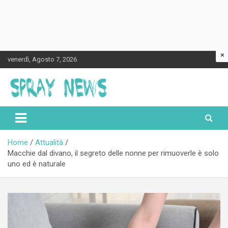
×
Skip
venerdì, Agosto 7, 2026
to
content
Spraynews.it
Home
Attualità
Macchie dal divano, il segreto delle nonne per rimuoverle è solo
uno ed è naturale