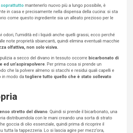
 soprattutto
mantenerlo nuovo più a lungo possibile, è
te in casa e precisamente nella dispensa della cucina: si sta
orio come questo ingrediente sia un alleato prezioso per le
 odori, l’umidità ed i liquidi anche quelli grassi, ecco perché
alle note proprietà sbiancanti, quindi elimina eventuali macchie
a olfattiva, non solo visiva.
pulizia a secco del divano in tessuto occorre
bicarbonato di
e ed un’aspirapolvere
. Per prima cosa si prende un
odo che la polvere almeno si stacchi e residui quali capelli e
ano in modo da
togliere tutto quello che è stato sollevato
opria
enso stretto del divano
. Quindi si prende il bicarbonato, una
zeria distribuendola con le mani creando una sorta di strato
 goccia di olio essenziale, quindi prima di ricoprire il
su tutta la tappezzeria. Lo si lascia agire per mezz’ora,