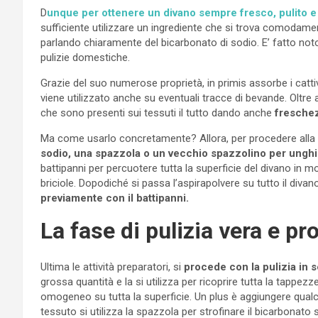
D
unque per ottenere un divano sempre fresco, pulito e
sufficiente utilizzare un ingrediente che si trova comodamen
parlando chiaramente del bicarbonato di sodio. E’ fatto not
pulizie domestiche.
Grazie del suo numerose proprietà, in primis assorbe i cattivi
viene utilizzato anche su eventuali tracce di bevande. Oltre 
che sono presenti sui tessuti il tutto dando anche
freschezz
Ma come usarlo concretamente? Allora, per procedere alla 
sodio, una spazzola o un vecchio spazzolino per unghi
battipanni per percuotere tutta la superficie del divano in m
briciole. Dopodiché si passa l’aspirapolvere su tutto il div
previamente con il battipanni.
La fase di pulizia vera e pr
Ultima le attività preparatori, si
procede con la pulizia in s
grossa quantità e la si utilizza per ricoprire tutta la tappez
omogeneo su tutta la superficie. Un plus è aggiungere qualche
tessuto si utilizza la spazzola per strofinare il bicarbonato 