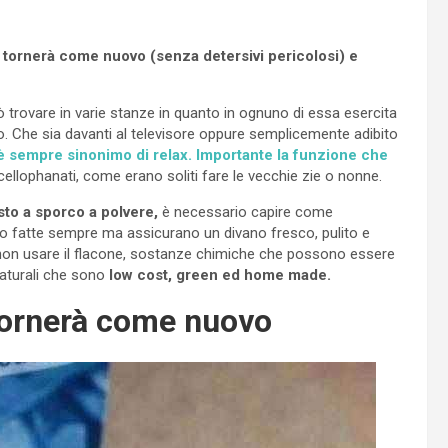
tornerà come nuovo (senza detersivi pericolosi) e
ò trovare in varie stanze in quanto in ognuno di essa esercita
so. Che sia davanti al televisore oppure semplicemente adibito
 è sempre sinonimo di relax. Importante la funzione che
ncellophanati, come erano soliti fare le vecchie zie o nonne.
sto a sporco a polvere,
è necessario capire come
nno fatte sempre ma assicurano un divano fresco, pulito e
non usare il flacone, sostanze chimiche che possono essere
naturali che sono
low cost, green ed home made.
tornerà come nuovo