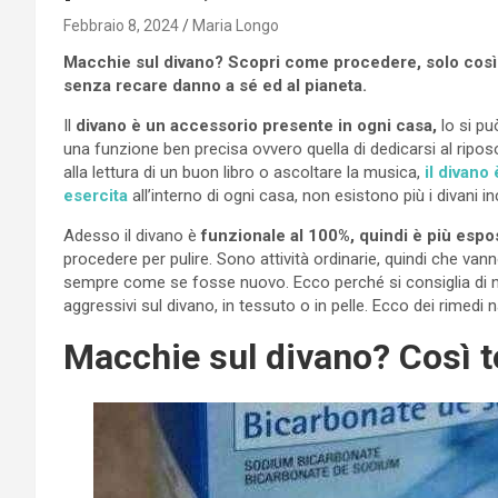
Febbraio 8, 2024
Maria Longo
Macchie sul divano? Scopri come procedere, solo così 
senza recare danno a sé ed al pianeta.
Il
divano è un accessorio presente in ogni casa,
lo si pu
una funzione ben precisa ovvero quella di dedicarsi al ripo
alla lettura di un buon libro o ascoltare la musica,
il divano
esercita
all’interno di ogni casa, non esistono più i divani i
Adesso il divano è
funzionale al 100%, quindi è più espo
procedere per pulire. Sono attività ordinarie, quindi che va
sempre come se fosse nuovo. Ecco perché si consiglia di 
aggressivi sul divano, in tessuto o in pelle. Ecco dei rimedi 
Macchie sul divano? Così 