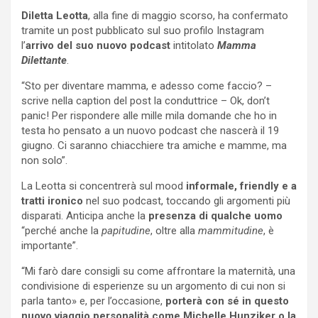
Diletta Leotta
, alla fine di maggio scorso, ha confermato
tramite un post pubblicato sul suo profilo Instagram
l’
arrivo del suo nuovo podcast
intitolato
Mamma
Dilettante
.
“Sto per diventare mamma, e adesso come faccio? –
scrive nella caption del post la conduttrice – Ok, don’t
panic! Per rispondere alle mille mila domande che ho in
testa ho pensato a un nuovo podcast che nascerà il 19
giugno. Ci saranno chiacchiere tra amiche e mamme, ma
non solo”.
La Leotta si concentrerà sul mood
informale, friendly e a
tratti ironico
nel suo podcast, toccando gli argomenti più
disparati. Anticipa anche la
presenza di qualche uomo
“perché anche la
papitudine
, oltre alla
mammitudine
, è
importante”.
“Mi farò dare consigli su come affrontare la maternità, una
condivisione di esperienze su un argomento di cui non si
parla tanto» e, per l’occasione,
porterà con sé in questo
nuovo viaggio personalità come Michelle Hunziker o la