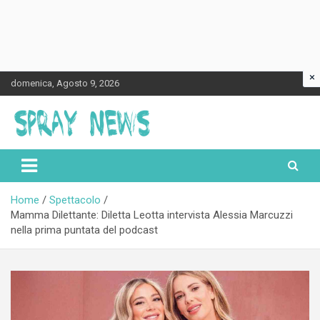
×
Skip
domenica, Agosto 9, 2026
to
content
Spraynews.it
Home
Spettacolo
Mamma Dilettante: Diletta Leotta intervista Alessia Marcuzzi
nella prima puntata del podcast