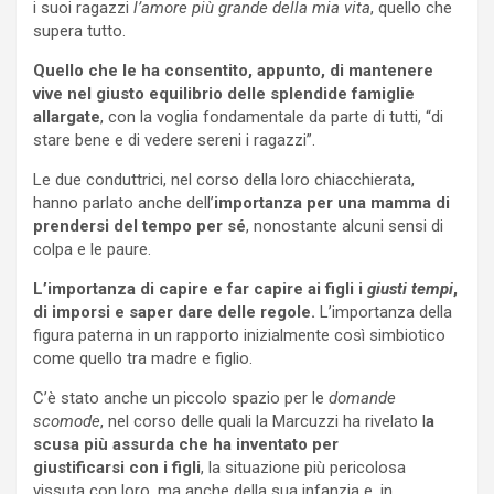
i suoi ragazzi
l’amore più grande della mia vita
, quello che
supera tutto.
Quello che le ha consentito, appunto, di mantenere
vive nel giusto equilibrio delle splendide famiglie
allargate
, con la voglia fondamentale da parte di tutti, “di
stare bene e di vedere sereni i ragazzi”.
Le due conduttrici, nel corso della loro chiacchierata,
hanno parlato anche dell’
importanza per una mamma di
prendersi del tempo per sé
, nonostante alcuni sensi di
colpa e le paure.
L’importanza di capire e far capire ai figli i
giusti tempi
,
di imporsi e saper dare delle regole.
L’importanza della
figura paterna in un rapporto inizialmente così simbiotico
come quello tra madre e figlio.
C’è stato anche un piccolo spazio per le
domande
scomode
, nel corso delle quali la Marcuzzi ha rivelato l
a
scusa più assurda che ha inventato per
giustificarsi
con i figli
, la situazione più pericolosa
vissuta con loro, ma anche della sua infanzia e, in