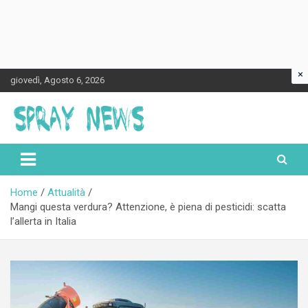
×
Skip
giovedì, Agosto 6, 2026
to
content
Spraynews.it
Home
Attualità
Mangi questa verdura? Attenzione, è piena di pesticidi: scatta
l’allerta in Italia