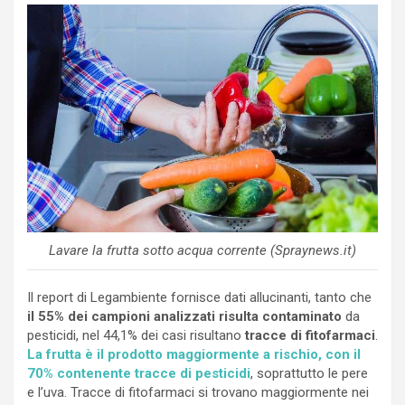
Lavare la frutta sotto acqua corrente (Spraynews.it)
Il report di Legambiente fornisce dati allucinanti, tanto che
il 55% dei campioni analizzati risulta contaminato
da
pesticidi, nel 44,1% dei casi risultano
tracce di fitofarmaci
.
La frutta è il prodotto maggiormente a rischio, con il
70% contenente tracce di pesticidi
, soprattutto le pere
e l’uva. Tracce di fitofarmaci si trovano maggiormente nei