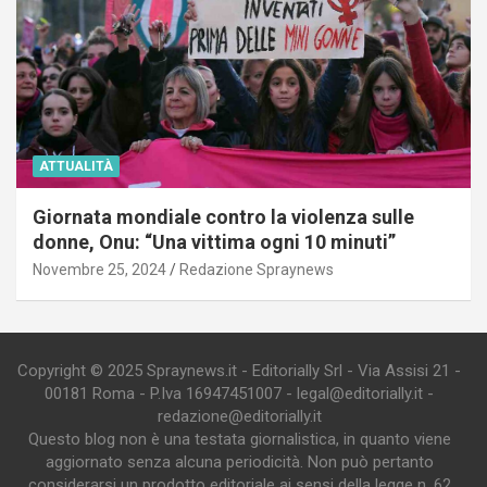
ATTUALITÀ
Giornata mondiale contro la violenza sulle
donne, Onu: “Una vittima ogni 10 minuti”
Novembre 25, 2024
Redazione Spraynews
Copyright © 2025 Spraynews.it - Editorially Srl - Via Assisi 21 -
00181 Roma - P.Iva 16947451007 - legal@editorially.it -
redazione@editorially.it
Questo blog non è una testata giornalistica, in quanto viene
aggiornato senza alcuna periodicità. Non può pertanto
considerarsi un prodotto editoriale ai sensi della legge n. 62