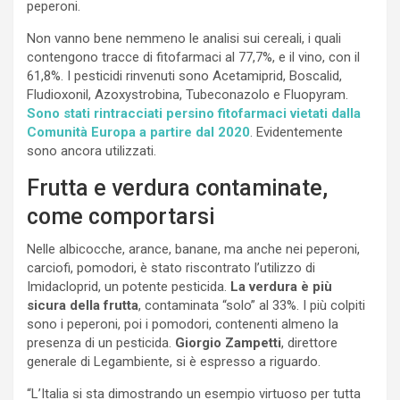
peperoni.
Non vanno bene nemmeno le analisi sui cereali, i quali
contengono tracce di fitofarmaci al 77,7%, e il vino, con il
61,8%. I pesticidi rinvenuti sono Acetamiprid, Boscalid,
Fludioxonil, Azoxystrobina, Tubeconazolo e Fluopyram.
Sono stati rintracciati persino fitofarmaci vietati dalla
Comunità Europa a partire dal 2020
. Evidentemente
sono ancora utilizzati.
Frutta e verdura contaminate,
come comportarsi
Nelle albicocche, arance, banane, ma anche nei peperoni,
carciofi, pomodori, è stato riscontrato l’utilizzo di
Imidacloprid, un potente pesticida.
La verdura è più
sicura della frutta
, contaminata “solo” al 33%. I più colpiti
sono i peperoni, poi i pomodori, contenenti almeno la
presenza di un pesticida.
Giorgio Zampetti
, direttore
generale di Legambiente, si è espresso a riguardo.
“L’Italia si sta dimostrando un esempio virtuoso per tutta