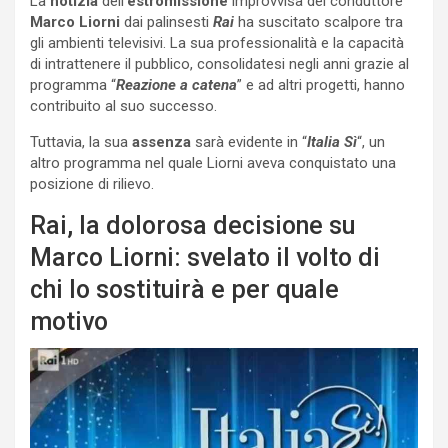
La
notizia
dell’
estromissione
improvvisa del conduttore
Marco Liorni
dai palinsesti
Rai
ha suscitato scalpore tra
gli ambienti televisivi. La sua professionalità e la capacità
di intrattenere il pubblico, consolidatesi negli anni grazie al
programma “
Reazione a catena
” e ad altri progetti, hanno
contribuito al suo successo.
Tuttavia, la sua
assenza
sarà evidente in “
Italia Sì
“, un
altro programma nel quale Liorni aveva conquistato una
posizione di rilievo.
Rai, la dolorosa decisione su
Marco Liorni: svelato il volto di
chi lo sostituirà e per quale
motivo