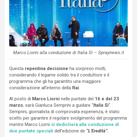
Marco Liorni alla conduzione di Italia Sì – Spraynews.it
Questa
repentina decisione
ha sorpreso molti,
considerando il legame solido tra il conduttore e il
programma che gli ha garantito una maggiore
considerazione all’interno della
Rai
.
Al posto di
Marco Liorni
nelle puntate del
16 e del 23
marzo
, sarà Gianluca Semprini a guidare “
Italia Sì
“.
Semprini, giornalista di comprovata esperienza, è stato
scelto per garantire il regolare svolgimento del programma
mentre Marco Liorni
si dedicherà alla conduzione di
due puntate speciali
dell’edizione de
“L’Eredità”.