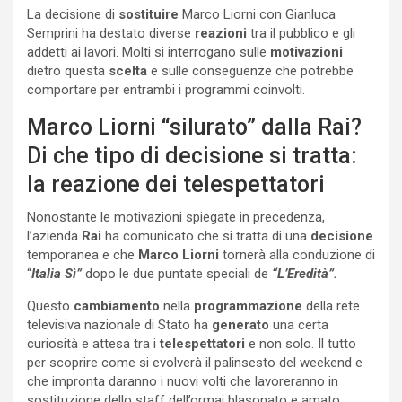
La decisione di
sostituire
Marco Liorni con Gianluca
Semprini ha destato diverse
reazioni
tra il pubblico e gli
addetti ai lavori. Molti si interrogano sulle
motivazioni
dietro questa
scelta
e sulle conseguenze che potrebbe
comportare per entrambi i programmi coinvolti.
Marco Liorni “silurato” dalla Rai?
Di che tipo di decisione si tratta:
la reazione dei telespettatori
Nonostante le motivazioni spiegate in precedenza,
l’azienda
Rai
ha comunicato che si tratta di una
decisione
temporanea e che
Marco Liorni
tornerà alla conduzione di
“
Italia Sì”
dopo le due puntate speciali de
“L’Eredità”.
Questo
cambiamento
nella
programmazione
della rete
televisiva nazionale di Stato ha
generato
una certa
curiosità e attesa tra i
telespettatori
e non solo. Il tutto
per scoprire come si evolverà il palinsesto del weekend e
che impronta daranno i nuovi volti che lavoreranno in
sostituzione dello staff dell’ormai blasonato e amato,