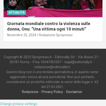
ATTUALITÀ
Giornata mondiale contro la violenza sulle
donne, Onu: “Una vittima ogni 10 minuti”
Novembre 25, 2024
Redazione Spraynews
Copyright © 2025 Spraynews.it - Editorially Srl - Via Assisi 21 -
00181 Roma - P.Iva 16947451007 - legal@editorially.it -
redazione@editorially.it
Questo blog non è una testata giornalistica, in quanto viene
aggiornato senza alcuna periodicità. Non può pertanto
considerarsi un prodotto editoriale ai sensi della legge n. 62
del 07.03.2001
Redazione
-
Privacy Policy
-
Disclaimer
Change privacy settings