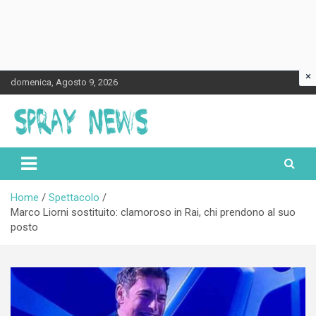
×
Skip
domenica, Agosto 9, 2026
to
content
Spraynews.it
Home
Spettacolo
Marco Liorni sostituito: clamoroso in Rai, chi prendono al suo
posto