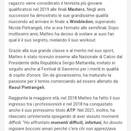
ragazzo viene considerato il tennista più giovane
qualificatosi nel 2019 alle finali
Masters.
Negli anni
successivi ha dimostrato le sue grandissime qualità
riuscendo ad arrivare in finale a
Wimbledon
, superando
Nicola Pietrangeli, che si era fermato alle semifinali. Dopo
moltissimi anni, Matteo ha deciso di svelare ai suoi fan
qual è il suo segreto, rivelando il suo workout.
Grazie alla sua grande classe e al merito nel suo sport,
Matteo è stato ricevuto insieme alla Nazionale di Calcio dal
Presidente della Repubblica Sergio Mattarella, invitato in
seguito anche al Festival di Sanremo per i meriti in qualità
di ospite d’onore. Sin da giovanissimo, ha maturato la
passione per il tennis cominciando ad essere allenato da
Raoul Pietrangeli.
Raggiunta la maggiore età, nel 2018 Matteo ha fatto il suo
ingresso tra i professionisti e nel 2018 ha conquistato
anche il suo primissimo titolo
ATP
. Nel 2021, inoltre, ha
rilasciato un’intervista spiegando di aver vissuto momenti
difficili: “
Ho affrontato
momenti difficili, infortuni,
ho dovuto
ingoiare bocconi amari perché c’era chi non apprezzava