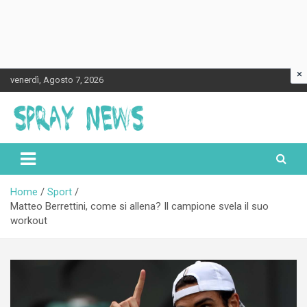
×
Skip
venerdì, Agosto 7, 2026
to
content
Spraynews.it
Home
Sport
Matteo Berrettini, come si allena? Il campione svela il suo
workout