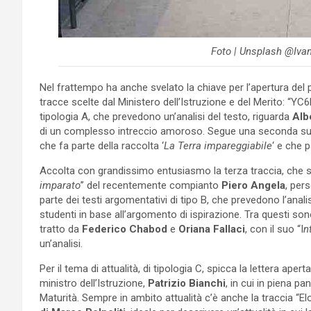
Foto | Unsplash @Iva
Nel frattempo ha anche svelato la chiave per l’apertura del 
tracce scelte dal Ministero dell’Istruzione e del Merito: 
tipologia A, che prevedono un’analisi del testo, riguarda
Alb
di un complesso intreccio amoroso. Segue una seconda s
che fa parte della raccolta ‘
La Terra impareggiabile
‘ e che p
Accolta con grandissimo entusiasmo la terza traccia, che s
imparato
” del recentemente compianto
Piero Angela
, per
parte dei testi argomentativi di tipo B, che prevedono l’anal
studenti in base all’argomento di ispirazione. Tra questi sono
tratto da
Federico Chabod
e
Oriana Fallaci
, con il suo “I
n
un’analisi.
Per il tema di attualità, di tipologia C, spicca la lettera ape
ministro dell’Istruzione,
Patrizio Bianchi
, in cui in piena pa
Maturità. Sempre in ambito attualità c’è anche la traccia “El