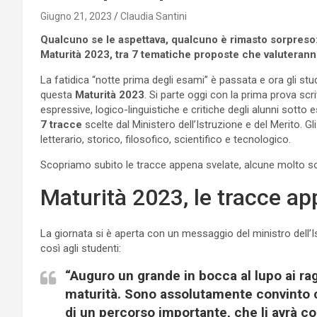
Giugno 21, 2023
Claudia Santini
Qualcuno se le aspettava, qualcuno è rimasto sorpreso: 
Maturità 2023, tra 7 tematiche proposte che valuteranno 
La fatidica “notte prima degli esami” è passata e ora gli stu
questa
Maturità 2023
. Si parte oggi con la prima prova scri
espressive, logico-linguistiche e critiche degli alunni sotto
7 tracce
scelte dal Ministero dell’Istruzione e del Merito. Gl
letterario, storico, filosofico, scientifico e tecnologico.
Scopriamo subito le tracce appena svelate, alcune molto so
Maturità 2023, le tracce ap
La giornata si è aperta con un messaggio del ministro dell’Is
così agli studenti:
“Auguro un grande in bocca al lupo ai ra
maturità. Sono assolutamente convinto c
di un percorso importante, che li avrà c