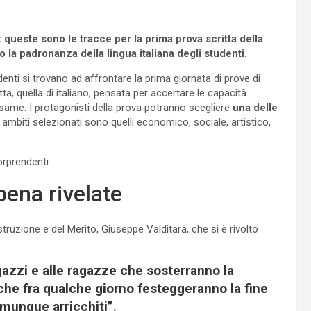
queste sono le tracce per la prima prova scritta della
la padronanza della lingua italiana degli studenti.
denti si trovano ad affrontare la prima giornata di prove di
tta, quella di italiano, pensata per accertare le capacità
 esame. I protagonisti della prova potranno scegliere
una delle
i ambiti selezionati sono quelli economico, sociale, artistico,
rprendenti.
pena rivelate
truzione e del Merito, Giuseppe Valditara, che si è rivolto
gazzi e alle ragazze che sosterranno la
he fra qualche giorno festeggeranno la fine
omunque arricchiti”.