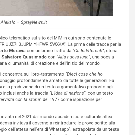
nAleksic – SprayNews.it
plico telematico sul sito del MIM in cui sono contenute le
“YC6FR UJZ7I 3JUPM YHFWR 5WXKA”. La prima delle tracce per la
erto Moravia
con un brano tratto da “
Gli Indifferenti
“, storia
u
Salvatore Quasimodo
con “
Alla nuova luna
“, una poesia
arla di umanità, di creazione e dell’inizio del mondo.
i concentra sul libro-testamento “
Dieci cose che ho
sonaggio profondamente amato da tutte le generazioni. Fa
isi e la produzione di un testo argomentativo proposto agli
 inclusi anche la traccia “
L’idea di nazione
“, con un testo
tervista con la storia
” del 1977 come ispirazione per
rta inviata nel 2021 dal mondo accademico e culturale all’ex
ndemia invitava il governo a reintrodurre le prove scritte alla
ogio dell’attesa nell’era di Whatsapp”, estrapolata da un
testo