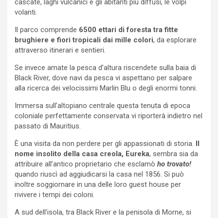
cascate, laghi vulcanici e gli abitanti più diffusi, le volpi
volanti.
Il parco comprende
6500 ettari di foresta tra fitte
brughiere e fiori tropicali dai mille colori
, da esplorare
attraverso itinerari e sentieri.
Se invece amate la pesca d’altura riscendete sulla baia di
Black River, dove navi da pesca vi aspettano per salpare
alla ricerca dei velocissimi Marlin Blu o degli enormi tonni.
Immersa sull’altopiano centrale questa tenuta di epoca
coloniale perfettamente conservata vi riporterà indietro nel
passato di Mauritius.
È una visita da non perdere per gli appassionati di storia.
Il
nome insolito della casa creola, Eureka
, sembra sia da
attribuire all’antico proprietario che esclamò
ho trovato!
quando riuscì ad aggiudicarsi la casa nel 1856. Si può
inoltre soggiornare in una delle loro guest house per
rivivere i tempi dei coloni.
A sud dell’isola, tra Black River e la penisola di Morne, si