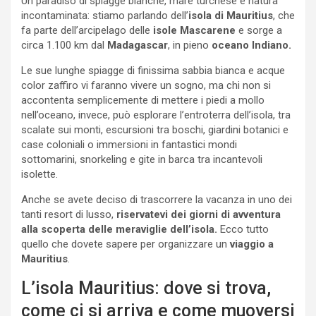
Un paradiso di spiagge bianche, mare turchese e natura
incontaminata: stiamo parlando dell’
isola di Mauritius
, che
fa parte dell’arcipelago delle
isole Mascarene
e sorge a
circa 1.100 km dal
Madagascar
, in pieno
oceano Indiano.
Le sue lunghe spiagge di finissima sabbia bianca e acque
color zaffiro vi faranno vivere un sogno, ma chi non si
accontenta semplicemente di mettere i piedi a mollo
nell’oceano, invece, può esplorare l’entroterra dell’isola, tra
scalate sui monti, escursioni tra boschi, giardini botanici e
case coloniali o immersioni in fantastici mondi
sottomarini, snorkeling e gite in barca tra incantevoli
isolette.
Anche se avete deciso di trascorrere la vacanza in uno dei
tanti resort di lusso,
riservatevi dei giorni di avventura
alla scoperta delle meraviglie dell’isola.
Ecco tutto
quello che dovete sapere per organizzare un
viaggio a
Mauritius
.
L’isola Mauritius: dove si trova,
come ci si arriva e come muoversi