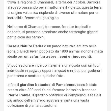
trova la regione di Chamarel, la terra dei 7 colori. Dall’ocra
al rosso passando per il mattone e il violetto, questa terra
di origine vulcanica risplende di diverse sfumature per un
incredibile fenomeno geologico.
Nel parco di Chamarel, tra rocce, foreste tropicali e
cascate, si possono ammirare anche tartarughe giganti
per la gioia dei bambini.
Casela Nature Parks
è un parco naturale situato nella
zona di Black River, popolato da 1800 animali nonché meta
ideale per
un safari tra zebre, leoni e rinoceronti.
Si può esplorare il parco insieme a una guida con un tour
individuale in segway oppure in quad e in jeep per godersi il
panorama e scattare qualche foto.
Infine il
giardino botanico di Pamplemousses
è stato
creato oltre 300 anni fa dal famoso botanico francese
Pierre Poivre,
il giardino botanico di Pamplemousses è il
più antico dell’emisfero australe e vanta una vasta
collezione di piante autoctone.