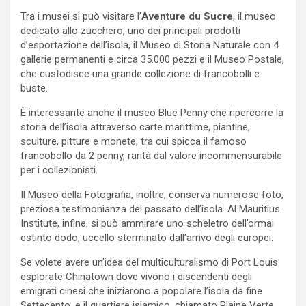
Tra i musei si può visitare l’
Aventure du Sucre
, il museo
dedicato allo zucchero, uno dei principali prodotti
d’esportazione dell’isola, il Museo di Storia Naturale con 4
gallerie permanenti e circa 35.000 pezzi e il Museo Postale,
che custodisce una grande collezione di francobolli e
buste.
È interessante anche il museo Blue Penny che ripercorre la
storia dell’isola attraverso carte marittime, piantine,
sculture, pitture e monete, tra cui spicca il famoso
francobollo da 2 penny, rarità dal valore incommensurabile
per i collezionisti.
Il Museo della Fotografia, inoltre, conserva numerose foto,
preziosa testimonianza del passato dell’isola. Al Mauritius
Institute, infine, si può ammirare uno scheletro dell’ormai
estinto dodo, uccello sterminato dall’arrivo degli europei.
Se volete avere un’idea del multiculturalismo di Port Louis
esplorate Chinatown dove vivono i discendenti degli
emigrati cinesi che iniziarono a popolare l’isola da fine
Settecento, e il quartiere islamico, chiamato Plaine Verte.