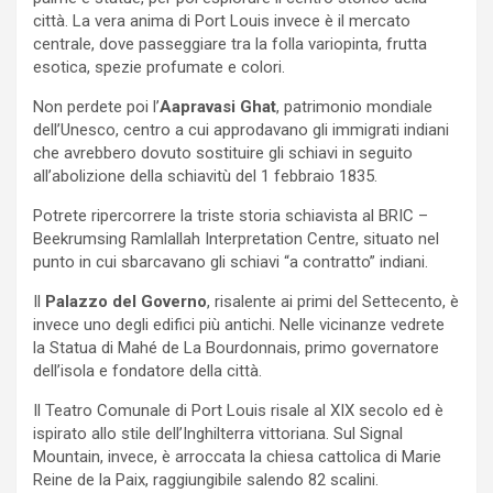
città. La vera anima di Port Louis invece è il mercato
centrale, dove passeggiare tra la folla variopinta, frutta
esotica, spezie profumate e colori.
Non perdete poi l’
Aapravasi Ghat
, patrimonio mondiale
dell’Unesco, centro a cui approdavano gli immigrati indiani
che avrebbero dovuto sostituire gli schiavi in seguito
all’abolizione della schiavitù del 1 febbraio 1835.
Potrete ripercorrere la triste storia schiavista al BRIC –
Beekrumsing Ramlallah Interpretation Centre, situato nel
punto in cui sbarcavano gli schiavi “a contratto” indiani.
Il
Palazzo del Governo
, risalente ai primi del Settecento, è
invece uno degli edifici più antichi. Nelle vicinanze vedrete
la Statua di Mahé de La Bourdonnais, primo governatore
dell’isola e fondatore della città.
Il Teatro Comunale di Port Louis risale al XIX secolo ed è
ispirato allo stile dell’Inghilterra vittoriana. Sul Signal
Mountain, invece, è arroccata la chiesa cattolica di Marie
Reine de la Paix, raggiungibile salendo 82 scalini.