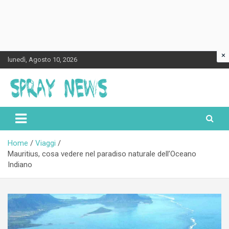
×
Skip
lunedì, Agosto 10, 2026
to
content
Spraynews.it
Home
Viaggi
Mauritius, cosa vedere nel paradiso naturale dell’Oceano
Indiano