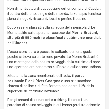
Non dimenticatevi di passeggiare sul lungomare di Caudan,
il centro dello shopping e della movida, la zona più turistica
piena di negozi, ristoranti, locali e perfino il casinò.
Dopo esservi rilassati sulla spiaggia della penisola di Le
Morne salite sullo sperone roccioso del
Morne Brabant,
alto più di 550 metri e classificato patrimonio mondiale
dell’Unesco.
L’escursione però è possibile soltanto con una guida
poiché si trova su un terreno privato. Le Morne Brabant è
una montagna dalla natura selvaggia dalla cui cima si apre
uno spettacolare panorama sull’isola e sull’oceano Indiano.
Situato nella zona meridionale dell’isola,
il parco
nazionale Black River Georges
è una spettacolare
distesa di colline e di fitta foresta che copre il 2% della
superficie del territorio nazionale.
Per gli amanti di escursioni e trekking, il parco è un
paradiso di natura selvaggia in cui immergersi tra scimmie,