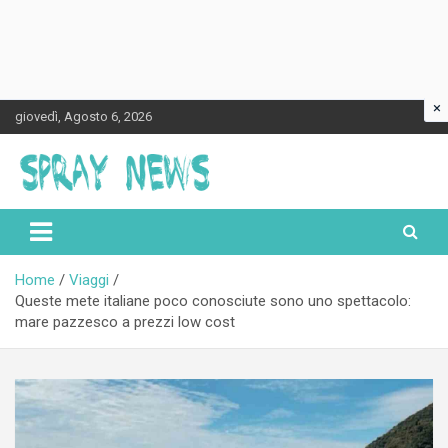
×
Skip
giovedì, Agosto 6, 2026
to
content
Spraynews.it
Home
Viaggi
Queste mete italiane poco conosciute sono uno spettacolo:
mare pazzesco a prezzi low cost