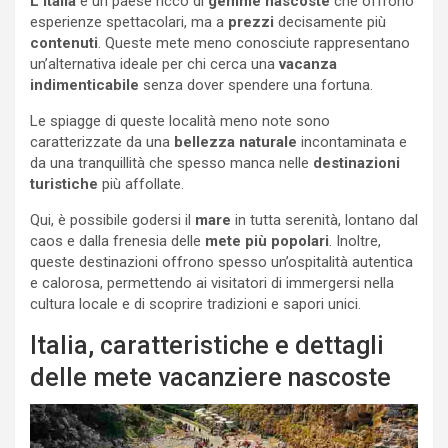
L’Italia
è un paese ricco di
gemme nascoste
che offrono
esperienze spettacolari, ma a
prezzi
decisamente più
contenuti
. Queste mete meno conosciute rappresentano
un’alternativa ideale per chi cerca una
vacanza
indimenticabile
senza dover spendere una fortuna.
Le spiagge di queste località meno note sono
caratterizzate da una
bellezza naturale
incontaminata e
da una tranquillità che spesso manca nelle
destinazioni
turistiche
più affollate.
Qui, è possibile godersi il
mare
in tutta serenità, lontano dal
caos e dalla frenesia delle
mete più popolari
. Inoltre,
queste destinazioni offrono spesso un’ospitalità autentica
e calorosa, permettendo ai visitatori di immergersi nella
cultura locale e di scoprire tradizioni e sapori unici.
Italia, caratteristiche e dettagli
delle mete vacanziere nascoste