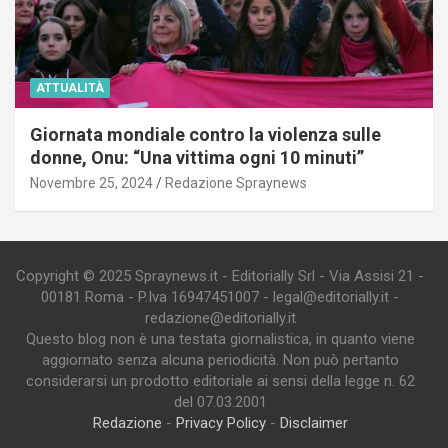
ATTUALITÀ
Giornata mondiale contro la violenza sulle
donne, Onu: “Una vittima ogni 10 minuti”
Novembre 25, 2024
Redazione Spraynews
Copyright © 2025 Spraynews.it - Editorially Srl - Via Assisi 21 -
00181 Roma - P.Iva 16947451007 - legal@editorially.it -
redazione@editorially.it
Questo blog non è una testata giornalistica, in quanto viene
aggiornato senza alcuna periodicità. Non può pertanto
considerarsi un prodotto editoriale ai sensi della legge n. 62
del 07.03.2001
Redazione
-
Privacy Policy
-
Disclaimer