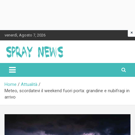
×
Skip
venerdì, Agosto 7, 2026
to
content
Spraynews.it
Home
Attualità
Meteo, scordatevi il weekend fuori porta: grandine e nubifragi in
arrivo