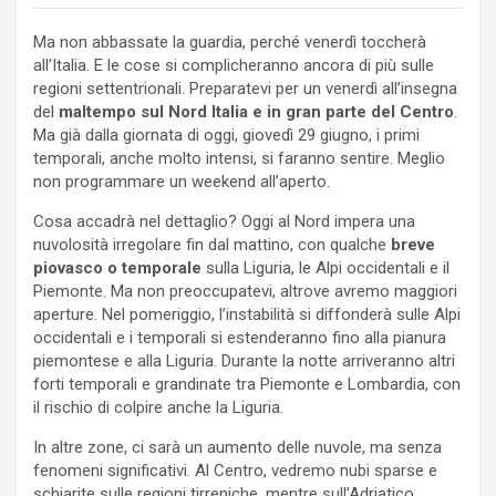
Ma non abbassate la guardia, perché venerdì toccherà
all’Italia. E le cose si complicheranno ancora di più sulle
regioni settentrionali. Preparatevi per un venerdì all’insegna
del
maltempo sul Nord Italia e in gran parte del Centro
.
Ma già dalla giornata di oggi, giovedì 29 giugno, i primi
temporali, anche molto intensi, si faranno sentire. Meglio
non programmare un weekend all’aperto.
Cosa accadrà nel dettaglio? Oggi al Nord impera una
nuvolosità irregolare fin dal mattino, con qualche
breve
piovasco o temporale
sulla Liguria, le Alpi occidentali e il
Piemonte. Ma non preoccupatevi, altrove avremo maggiori
aperture. Nel pomeriggio, l’instabilità si diffonderà sulle Alpi
occidentali e i temporali si estenderanno fino alla pianura
piemontese e alla Liguria. Durante la notte arriveranno altri
forti temporali e grandinate tra Piemonte e Lombardia, con
il rischio di colpire anche la Liguria.
In altre zone, ci sarà un aumento delle nuvole, ma senza
fenomeni significativi. Al Centro, vedremo nubi sparse e
schiarite sulle regioni tirreniche, mentre sull’Adriatico