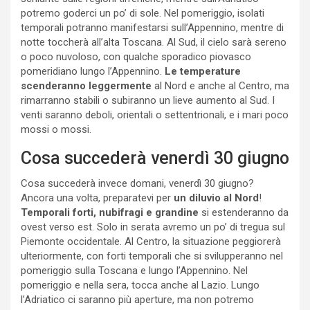
potremo goderci un po’ di sole. Nel pomeriggio, isolati
temporali potranno manifestarsi sull’Appennino, mentre di
notte toccherà all’alta Toscana. Al Sud, il cielo sarà sereno
o poco nuvoloso, con qualche sporadico piovasco
pomeridiano lungo l’Appennino.
Le temperature
scenderanno leggermente
al Nord e anche al Centro, ma
rimarranno stabili o subiranno un lieve aumento al Sud. I
venti saranno deboli, orientali o settentrionali, e i mari poco
mossi o mossi.
Cosa succederà venerdì 30 giugno
Cosa succederà invece domani, venerdì 30 giugno?
Ancora una volta, preparatevi per
un diluvio al Nord
!
Temporali forti, nubifragi e grandine
si estenderanno da
ovest verso est. Solo in serata avremo un po’ di tregua sul
Piemonte occidentale. Al Centro, la situazione peggiorerà
ulteriormente, con forti temporali che si svilupperanno nel
pomeriggio sulla Toscana e lungo l’Appennino. Nel
pomeriggio e nella sera, tocca anche al Lazio. Lungo
l’Adriatico ci saranno più aperture, ma non potremo