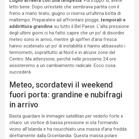
Luglio arriverà con una tempesta
. Purtroppo sì, avete
letto bene. Dopo un’estate che sembrava partita con il
freno a mano tirato, giugno ci riserva un’ultima botta di
maltempo. Preparatevi ad affrontare piogge,
temporali e
addirittura grandine
su tutto il Bel Paese. L’alta pressione
degli ultimi giorni ci ha fatto capire che un po’ di disordini
meteo sono in arrivo, mentre gli spifferi d’aria fresca
hanno scatenato un po’ di instabilità e hanno abbassato i
termometri, soprattutto al Nord e in alcune zone del
Centro. Ma attenzione, perché nelle prossime 24 ore
assisteremo a un cambiamento radicale. Ecco cosa
succederà.
Meteo, scordatevi il weekend
fuori porta: grandine e nubifragi
in arrivo
Basta guardare le immagini satellitari per vederlo forte e
chiaro: un vortice di bassa pressione si sta formando
vicino all’Islanda e ha risucchiato una massa d’aria fredda
direttamente dalla Groenlandia. Questa massa polare