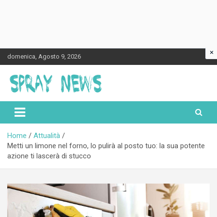
×
Skip
domenica, Agosto 9, 2026
to
content
Spraynews.it
Home
Attualità
Metti un limone nel forno, lo pulirà al posto tuo: la sua potente
azione ti lascerà di stucco