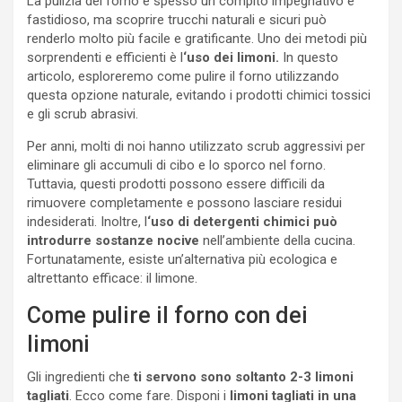
La pulizia del forno è spesso un compito impegnativo e
fastidioso, ma scoprire trucchi naturali e sicuri può
renderlo molto più facile e gratificante. Uno dei metodi più
sorprendenti e efficienti è l
‘uso dei limoni.
In questo
articolo, esploreremo come pulire il forno utilizzando
questa opzione naturale, evitando i prodotti chimici tossici
e gli scrub abrasivi.
Per anni, molti di noi hanno utilizzato scrub aggressivi per
eliminare gli accumuli di cibo e lo sporco nel forno.
Tuttavia, questi prodotti possono essere difficili da
rimuovere completamente e possono lasciare residui
indesiderati. Inoltre, l
‘uso di detergenti chimici può
introdurre sostanze nocive
nell’ambiente della cucina.
Fortunatamente, esiste un’alternativa più ecologica e
altrettanto efficace: il limone.
Come pulire il forno con dei
limoni
Gli ingredienti che
ti servono sono soltanto 2-3 limoni
tagliati
. Ecco come fare. Disponi i
limoni tagliati in una