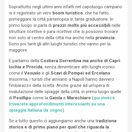
Soprattutto negli ultimi anni infatti nel capoluogo campano
si è registrato un vero
boom turistico
, che ha fatto
primeggiare la città partenopea in tante graduatorie. In
primo luogo si parla di
prezzi molto più accessibili
nelle
strutture ricettive e para ricettive che si possono trovare
non solo al centro della città ma anche nella
provincia
.
Sono poi tanti gli altri luoghi turistici che vanno per la
maggiore.
E parliamo della
Costiera Sorrentina ma anche di Capri
Ischia e Procida
, senza dimenticare altri luoghi iconici
come il
Vesuvio
e gli
Scavi di Pompei ed Ercolano
.
Insomma, i turisti che arrivano a Napoli hanno davvero
l’imbarazzo della scelta. Anche grazie ad un’opera di
rivalutazione delle spiagge della città, in primo luogo quelle
di
Posillipo
come la
Gaiola
e
Marechiaro
(
qui invece
troverete approfondimenti interessanti su una
spiaggia italiana da sogno
).
Se a tutto questo ci aggiungiamo anche una t
radizione
storica e di primo piano per quel che riguarda la