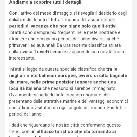
Andiamo a scoprire tutti i dettagli.
Con l’arrivo del mese di maggio si risveglia il desiderio degli
italiani e dei turisti di tutto il mondo di trascorrere dei
periodi di vacanza che non siano solo quelli estivi
.
Infatti sono sempre più frequenti nelle mete nostrane e
straniere che occupano periodi dell’anno diversi, anche
primaverili ed autunnali. Da una recente classifica stilata
dalla
rivista Travel+Leisure
si apprende una novità molto
interessante.
Infatti si legge da questa speciale classifica che
tra le
migliori mete balneari europee, ovvero di città bagnate
dal mare, nelle prime posizioni appare anche una
località italiana
che nessuno si sarebbe immaginato.
Ovviamente si parla di tante location rinomate che
presentano delle attrattive marine e dei vantaggi economici
che attirano visitatori da ogni angolo del mondo. E in tutti i
periodi dell’anno.
I dati che riguardano le nostre città confermano questo
trend, con un
afflusso turistico che sta tornando ai