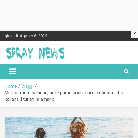
×
Skip
giovedì, Agosto 6, 2026
to
content
Spraynews.it
Home
Viaggi
Migliori mete balneari, nelle prime posizioni c’è questa città
italiana: i turisti la amano