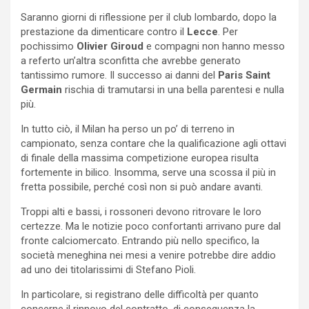
Saranno giorni di riflessione per il club lombardo, dopo la
prestazione da dimenticare contro il
Lecce
. Per
pochissimo
Olivier Giroud
e compagni non hanno messo
a referto un’altra sconfitta che avrebbe generato
tantissimo rumore. Il successo ai danni del
Paris Saint
Germain
rischia di tramutarsi in una bella parentesi e nulla
più.
In tutto ciò, il Milan ha perso un po’ di terreno in
campionato, senza contare che la qualificazione agli ottavi
di finale della massima competizione europea risulta
fortemente in bilico. Insomma, serve una scossa il più in
fretta possibile, perché così non si può andare avanti.
Troppi alti e bassi, i rossoneri devono ritrovare le loro
certezze. Ma le notizie poco confortanti arrivano pure dal
fronte calciomercato. Entrando più nello specifico, la
società meneghina nei mesi a venire potrebbe dire addio
ad uno dei titolarissimi di Stefano Pioli.
In particolare, si registrano delle difficoltà per quanto
concerne il rinnovo del contratto, di conseguenza la