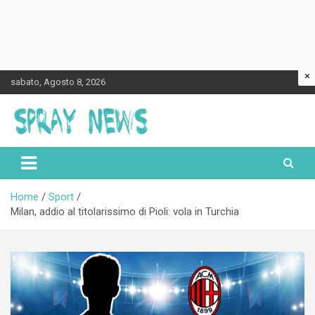
×
Skip
sabato, Agosto 8, 2026
to
content
Spraynews.it
Home
Sport
Milan, addio al titolarissimo di Pioli: vola in Turchia