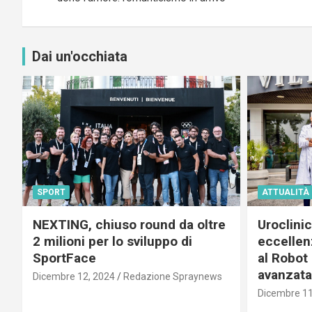
Dai un'occhiata
SPORT
ATTUALITÀ
NEXTING, chiuso round da oltre
Uroclini
2 milioni per lo sviluppo di
eccellenz
SportFace
al Robot 
avanzata
Dicembre 12, 2024
Redazione Spraynews
Dicembre 11