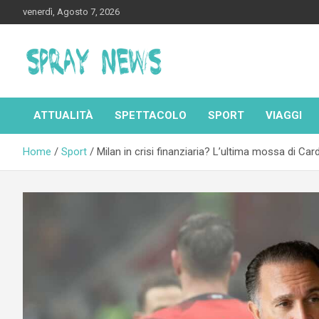
Skip
venerdì, Agosto 7, 2026
to
content
Spraynews.it
ATTUALITÀ
SPETTACOLO
SPORT
VIAGGI
Home
Sport
Milan in crisi finanziaria? L’ultima mossa di Card