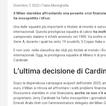
Dicembre 7, 2023
Fabio Meneghella
Il Milan starebbe affrontando una pesante crisi finanziar
ha insospettito i tifosi.
Una delle squadre più importanti e titolate al mondo è senza
internazionali. Questa prestigiosa squadra di calcio
ha inolt
campionato italiano è infatti avvenuto nel 1900. Va inoltre r
Serie A, durante i quali ha vinto 19 scudetti, 5 Coppe Italia 
E non solo: nella classifica dei club più titolati al mondo i R
internazionali. Oggi, la prestigiosa squadra di Milano è di p
Cardinale.
L’ultima decisione di Cardi
Dopo la dispendiosa campagna acquisti dell’estate 2023, amm
euro, il Milan si ritrova ad affrontare i soliti problemi finan
Rossonera starebbe in crisi finanziaria,
anche se non c’è an
proprietario Jerry Cardinale ha fatto insospettire i giornalisti
Emirati Arabi Uniti con l’amministratore delegato del Milan Gio