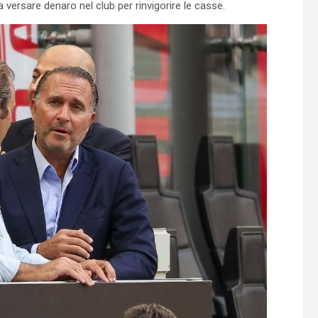
 a versare denaro nel club per rinvigorire le casse.