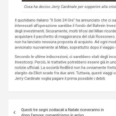
Cosa ha deciso Jerry Cardinale per sopperire alla crisi
Il quotidiano italiano “Il Sole 24 Ore” ha annunciato che ci s
interessati all’operazione sarebbe il fondo del Bahrein Inves
degli investimenti. Sicuramente, molti tifosi del Milan rico
acquistare il pacchetto di maggioranza del club Rossonero.
non ha lanciato nessuna proposta di acquisto. Ad ogni mod
avvicinato nuovamente al Milan, soprattutto dopo il viaggio 
Secondo le ultime indiscrezioni, ci sarebbero stati degli incon
Investcorp. Perciò, le trattative potrebbero essere già in 
notizie ufficiali. La società RedBird non ha ovviamente fretta 
elargito da Elliot scade fra due anni. Tuttavia, questi viagg
Jerry Cardinale voglia pagare il prima possibile i debiti.
Navigazione
Questi tre segni zodiacali a Natale riceveranno in
articoli
dono l’amore: romanticismo in arrivo