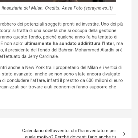
 finanziaria del Milan. Credits: Ansa Foto (spraynews.it)
arebbero dei potenziali soggetti pronti ad investire. Uno dei più
tcorp: si tratta di una società che si occupa della gestione
rderanno questo fondo, poiché qualche anno fa ha tentato di
 E non solo:
ultimamente ha sondato addirittura l’Inter
, ma
o, il presidente del fondo del Bahrein Mohammed Alardhi si è
effettuato da Jerry Cardinale.
tri anche a New York tra il proprietario del Milan e i vertici di
uno stato avanzato, anche se non sono state ancora divulgate
di concludere l’affare, infatti il prestito da 600 milioni di euro
i organizzati per trovare aiuti economici fanno supporre che
Calendario dell’avvento, chi l’ha inventato e per
quale motivo? Perché dovresti farlo anche tu