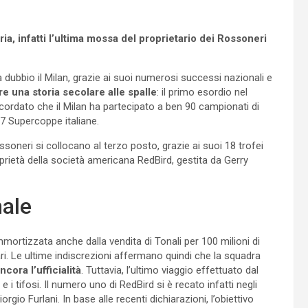
ia, infatti l’ultima mossa del proprietario dei Rossoneri
 dubbio il Milan, grazie ai suoi numerosi successi nazionali e
re una storia secolare alle spalle
: il primo esordio nel
icordato che il Milan ha partecipato a ben 90 campionati di
e 7 Supercoppe italiane.
ossoneri si collocano al terzo posto, grazie ai suoi 18 trofei
roprietà della società americana RedBird, gestita da Gerry
nale
ortizzata anche dalla vendita di Tonali per 100 milioni di
ziari. Le ultime indiscrezioni affermano quindi che la squadra
cora l’ufficialità
. Tuttavia, l’ultimo viaggio effettuato dal
 e i tifosi. Il numero uno di RedBird si è recato infatti negli
rgio Furlani. In base alle recenti dichiarazioni, l’obiettivo