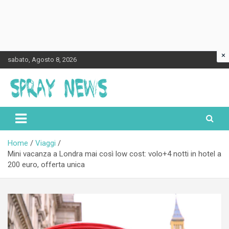
×
Skip
sabato, Agosto 8, 2026
to
content
Spraynews.it
Home
Viaggi
Mini vacanza a Londra mai così low cost: volo+4 notti in hotel a
200 euro, offerta unica