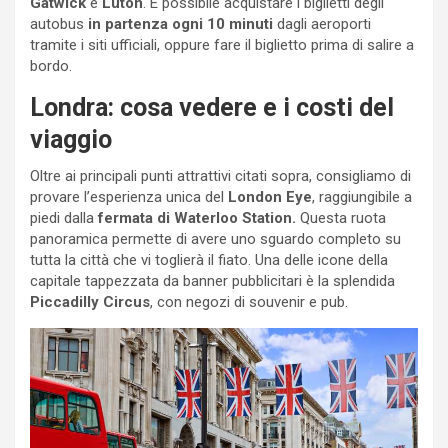
Gatwick
e
Luton
. È possibile acquistare i biglietti degli
autobus
in partenza ogni 10 minuti
dagli aeroporti
tramite i siti ufficiali, oppure fare il biglietto prima di salire a
bordo.
Londra: cosa vedere e i costi del
viaggio
Oltre ai principali punti attrattivi citati sopra, consigliamo di
provare l’esperienza unica del
London Eye
, raggiungibile a
piedi dalla
fermata di Waterloo Station.
Questa ruota
panoramica permette di avere uno sguardo completo su
tutta la città che vi toglierà il fiato. Una delle icone della
capitale tappezzata da banner pubblicitari è la splendida
Piccadilly Circus
, con negozi di souvenir e pub.