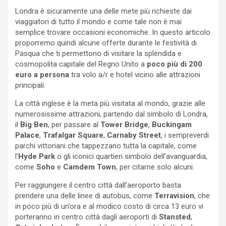
Londra è sicuramente una delle mete più richieste dai
viaggiatori di tutto il mondo e come tale non è mai
semplice trovare occasioni economiche. In questo articolo
proporremo quindi alcune offerte durante le festività di
Pasqua che ti permettono di visitare la splendida e
cosmopolita capitale del Regno Unito a
poco più di 200
euro a persona
tra volo a/r e hotel vicino alle attrazioni
principali.
La città inglese è la meta più visitata al mondo, grazie alle
numerosissime attrazioni, partendo dal simbolo di Londra,
il
Big Ben
, per passare al
Tower Bridge
,
Buckingam
Palace
,
Trafalgar Square
,
Carnaby Street
, i sempreverdi
parchi vittoriani che tappezzano tutta la capitale, come
l’
Hyde Park
o gli iconici quartieri simbolo dell’avanguardia,
come
Soho
e
Camdem Town
, per citarne solo alcuni.
Per raggiungere il centro città dall’aeroporto basta
prendere una delle linee di autobus, come
Terravision
, che
in poco più di un’ora e al modico costo di circa 13 euro vi
porteranno in centro città dagli aeroporti di
Stansted
,