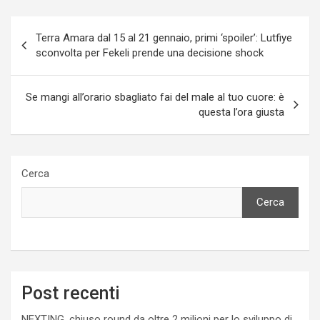
Navigazione
Terra Amara dal 15 al 21 gennaio, primi ‘spoiler’: Lutfiye
articoli
sconvolta per Fekeli prende una decisione shock
Se mangi all’orario sbagliato fai del male al tuo cuore: è
questa l’ora giusta
Cerca
Cerca
Post recenti
NEXTING, chiuso round da oltre 2 milioni per lo sviluppo di