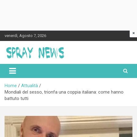
×
Skip
venerdì, Agosto 7, 2026
to
content
Spraynews.it
Home
Attualità
Mondiali del sesso, trionfa una coppia italiana: come hanno
battuto tutti