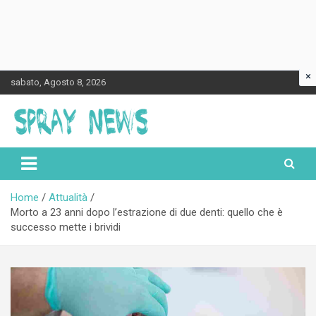
×
Skip
sabato, Agosto 8, 2026
to
content
Spraynews.it
Home
Attualità
Morto a 23 anni dopo l’estrazione di due denti: quello che è
successo mette i brividi