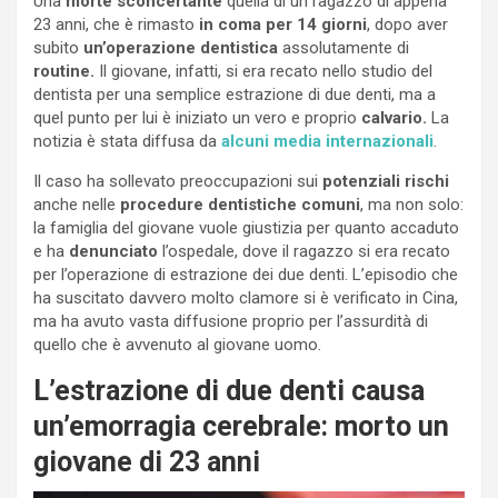
Una
morte sconcertante
quella di un ragazzo di appena
23 anni, che è rimasto
in coma per 14 giorni
, dopo aver
subito
un’operazione dentistica
assolutamente di
routine.
Il giovane, infatti, si era recato nello studio del
dentista per una semplice estrazione di due denti, ma a
quel punto per lui è iniziato un vero e proprio
calvario.
La
notizia è stata diffusa da
alcuni media internazionali
.
Il caso ha sollevato preoccupazioni sui
potenziali rischi
anche nelle
procedure dentistiche comuni
, ma non solo:
la famiglia del giovane vuole giustizia per quanto accaduto
e ha
denunciato
l’ospedale, dove il ragazzo si era recato
per l’operazione di estrazione dei due denti. L’episodio che
ha suscitato davvero molto clamore si è verificato in Cina,
ma ha avuto vasta diffusione proprio per l’assurdità di
quello che è avvenuto al giovane uomo.
L’estrazione di due denti causa
un’emorragia cerebrale: morto un
giovane di 23 anni