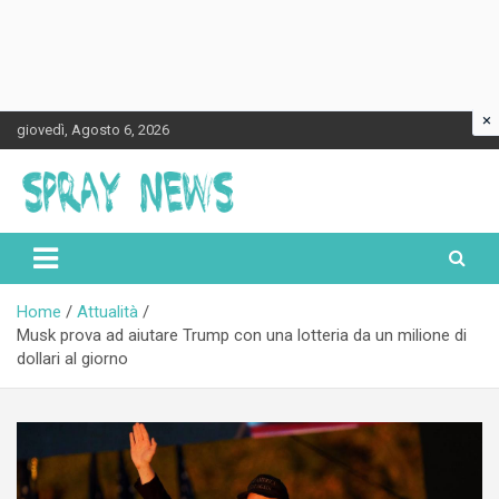
×
Skip
giovedì, Agosto 6, 2026
to
content
Spraynews.it
Home
Attualità
Musk prova ad aiutare Trump con una lotteria da un milione di
dollari al giorno