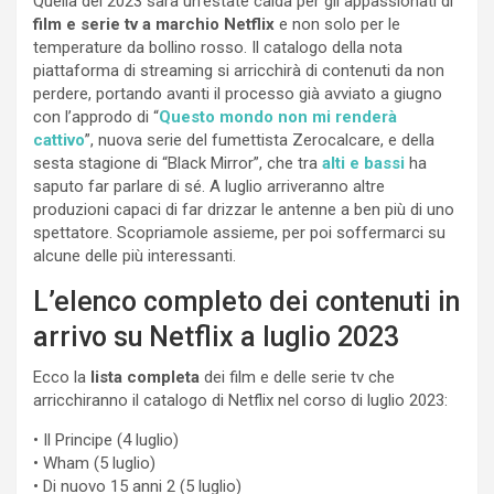
Quella del 2023 sarà un’estate calda per gli appassionati di
film e serie tv a marchio Netflix
e non solo per le
temperature da bollino rosso. Il catalogo della nota
piattaforma di streaming si arricchirà di contenuti da non
perdere, portando avanti il processo già avviato a giugno
con l’approdo di “
Questo mondo non mi renderà
cattivo
”, nuova serie del fumettista Zerocalcare, e della
sesta stagione di “Black Mirror”, che tra
alti e bassi
ha
saputo far parlare di sé. A luglio arriveranno altre
produzioni capaci di far drizzar le antenne a ben più di uno
spettatore. Scopriamole assieme, per poi soffermarci su
alcune delle più interessanti.
L’elenco completo dei contenuti in
arrivo su Netflix a luglio 2023
Ecco la
lista completa
dei film e delle serie tv che
arricchiranno il catalogo di Netflix nel corso di luglio 2023:
• Il Principe (4 luglio)
• Wham (5 luglio)
• Di nuovo 15 anni 2 (5 luglio)