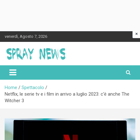
×
Skip
venerdì, Agosto 7, 2026
to
content
Spraynews.it
Home
Spettacolo
Netflix, le serie tv e i film in arrivo a luglio 2023: c’è anche The
Witcher 3