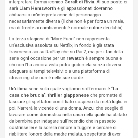
interpretare l’ormai iconico
Geralt di Rivia
. Al suo posto ci
sarà
Liam Hemsworth
e gli appassionati dovranno
abituarsi a un’interpretazione del personaggio
necessariamente diversa (il che non è per forza un male,
ma di fronte ai cambiamenti è normale nutrire dei dubbi).
La terza stagione di “Mare Fuori” non rappresenta
un’esclusiva assoluta su Netflix, in fondo è già stata
trasmessa sia su RaiPlay che su Rai 2, ma per i fan della
serie ogni occasione per un
rewatch
è sempre buona e
chi non l’ha ancora vista potrà godersela senza doversi
adeguare ai tempi televisivi o a una piattaforma di
streaming che non è nelle sue corde.
Un’ultima serie sulla quale vogliamo soffermarci è “
La
casa che brucia
”,
thriller giapponese
che promette di
lasciare gli spettatori con il fiato sospeso da metà luglio in
poi. Narrerà le vicende di una donna, Anzu, che sceglie di
lavorare come domestica nella casa nella quale ha abitato
da bambina per indagare sull’incendio che in passato
costrinse lei e la sorella minore a fuggire e cercare di
riabilitare l’onore della madre malata, sospettata di aver