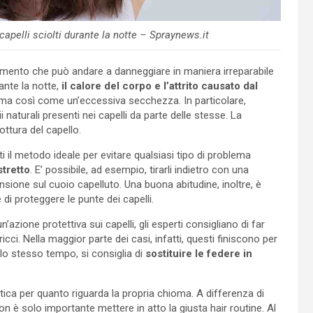
 capelli sciolti durante la notte – Spraynews.it
momento che può andare a danneggiare in maniera irreparabile
ante la notte,
il calore del corpo e l’attrito causato dal
oma così come un’eccessiva secchezza. In particolare,
 naturali presenti nei capelli da parte delle stesse. La
ttura del capello.
i il metodo ideale per evitare qualsiasi tipo di problema
stretto
. E’ possibile, ad esempio, tirarli indietro con una
nsione sul cuoio capelluto. Una buona abitudine, inoltre, è
 di proteggere le punte dei capelli.
’azione protettiva sui capelli, gli esperti consigliano di far
ricci. Nella maggior parte dei casi, infatti, questi finiscono per
llo stesso tempo, si consiglia di
sostituire le federe in
tica per quanto riguarda la propria chioma. A differenza di
on è solo importante mettere in atto la giusta hair routine. Al