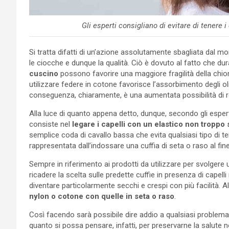
Gli esperti consigliano di evitare di tenere i
Si tratta difatti di un’azione assolutamente sbagliata dal 
le ciocche e dunque la qualità. Ciò è dovuto al fatto che dur
cuscino
possono favorire una maggiore fragilità della chi
utilizzare federe in cotone favorisce l’assorbimento degli olii
conseguenza, chiaramente, è una aumentata possibilità di ro
Alla luce di quanto appena detto, dunque, secondo gli espert
consiste nel
legare i capelli con un elastico non troppo 
semplice coda di cavallo bassa che evita qualsiasi tipo di te
rappresentata dall’indossare una cuffia di seta o raso al fine
Sempre in riferimento ai prodotti da utilizzare per svolgere un
ricadere la scelta sulle predette cuffie in presenza di capelli 
diventare particolarmente secchi e crespi con più facilità. A
nylon o cotone con quelle in seta o raso
.
Così facendo sarà possibile dire addio a qualsiasi problema
quanto si possa pensare, infatti, per preservarne la salute n