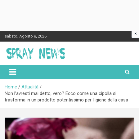
×
Skip
sabato, Agosto 8, 2026
to
content
Spraynews.it
Home
Attualità
Non l’avresti mai detto, vero? Ecco come una cipolla si
trasforma in un prodotto potentissimo per l’igiene della casa