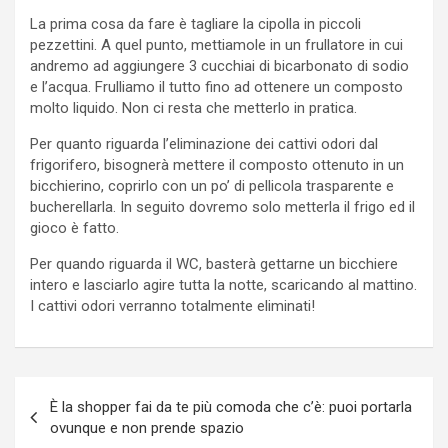
La prima cosa da fare è tagliare la cipolla in piccoli
pezzettini. A quel punto, mettiamole in un frullatore in cui
andremo ad aggiungere 3 cucchiai di bicarbonato di sodio
e l’acqua. Frulliamo il tutto fino ad ottenere un composto
molto liquido. Non ci resta che metterlo in pratica.
Per quanto riguarda l’eliminazione dei cattivi odori dal
frigorifero, bisognerà mettere il composto ottenuto in un
bicchierino, coprirlo con un po’ di pellicola trasparente e
bucherellarla. In seguito dovremo solo metterla il frigo ed il
gioco è fatto.
Per quando riguarda il WC, basterà gettarne un bicchiere
intero e lasciarlo agire tutta la notte, scaricando al mattino.
I cattivi odori verranno totalmente eliminati!
Navigazione
È la shopper fai da te più comoda che c’è: puoi portarla
articoli
ovunque e non prende spazio