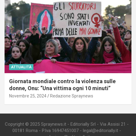
ATTUALITÀ
Giornata mondiale contro la violenza sulle
donne, Onu: “Una vittima ogni 10 minuti”
Novembre 25, 2024
Redazione Spraynews
Copyright © 2025 Spraynews.it - Editorially Srl - Via Assisi 21 -
00181 Roma - P.Iva 16947451007 - legal@editorially.it -