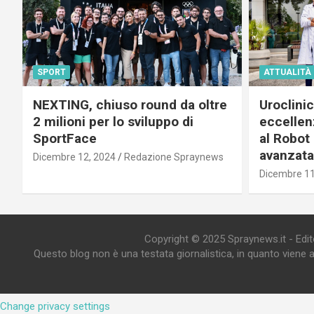
SPORT
ATTUALITÀ
NEXTING, chiuso round da oltre
Uroclini
2 milioni per lo sviluppo di
eccellenz
SportFace
al Robot 
avanzata
Dicembre 12, 2024
Redazione Spraynews
Dicembre 11
Copyright © 2025 Spraynews.it - Editor
Questo blog non è una testata giornalistica, in quanto viene 
Change privacy settings