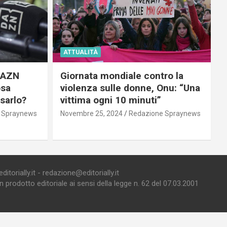
ATTUALITÀ
 DAZN
Giornata mondiale contro la
osa
violenza sulle donne, Onu: “Una
usarlo?
vittima ogni 10 minuti”
 Spraynews
Novembre 25, 2024
Redazione Spraynews
torially.it - redazione@editorially.it
prodotto editoriale ai sensi della legge n. 62 del 07.03.2001