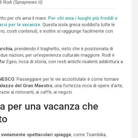
i Rodi (Spraynews.it)
utto per chi ama il mare.
Per chi ama i luoghi più freddi e
arsi per le vacanze
. Questa isola greca soddisfa tutte le
no, costi contenuti, e inoltre si raggiunge facilmente con
urchia
, prendendo il traghetto, visto che è posizionata di
 due nazioni, per un’esperienza culturale maggiore. Rodi è
ar Egeo, ricca di storia, con resti antichi risalenti addirittura a
’UNESCO
. Passeggiare per le vie acciottolate è come tornare
alazzo del Gran Maestro
, una fortezza ricca di opere d’arte,
razie ai ristoranti, ai caffè, ai negozi.
ata per una vacanza che
to
e
ovviamente spettacolari spiagge
, come Tsambika,