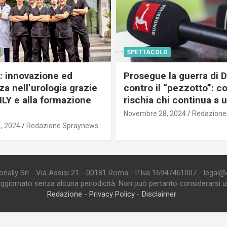
SPETTACOLO
c: innovazione ed
Prosegue la guerra di
a nell’urologia grazie
contro il “pezzotto”: c
ILY e alla formazione
rischia chi continua a 
Novembre 28, 2024
Redazione
, 2024
Redazione Spraynews
ially Srl - Via Assisi 21 - 00181 Roma - P.Iva 16947451007 - legal@edi
aggiornato senza alcuna periodicità. Non può pertanto considerarsi un 
Redazione
-
Privacy Policy
-
Disclaimer