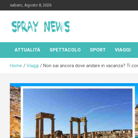
Skip
sabato, Agosto 8, 2026
to
content
Spraynews.it
ATTUALITÀ
SPETTACOLO
SPORT
VIAGGI
Home
Viaggi
Non sai ancora dove andare in vacanza? Ti consi