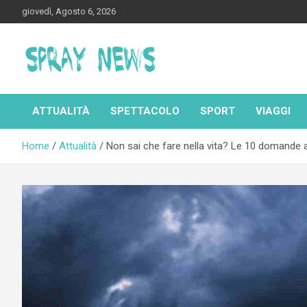
Skip
giovedì, Agosto 6, 2026
to
content
Spraynews.it
ATTUALITÀ
SPETTACOLO
SPORT
VIAGGI
Home
Attualità
Non sai che fare nella vita? Le 10 domande a 