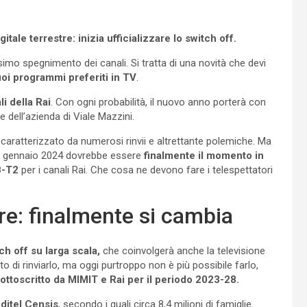
itale terrestre: inizia ufficializzare lo switch off.
esimo spegnimento dei canali. Si tratta di una novità che devi
uoi programmi preferiti in TV
.
li della Rai
. Con ogni probabilità, il nuovo anno porterà con
ve dell’azienda di Viale Mazzini.
o caratterizzato da numerosi rinvii e altrettante polemiche. Ma
che gennaio 2024 dovrebbe essere
finalmente il momento in
B-T2
per i canali Rai. Che cosa ne devono fare i telespettatori
stre: finalmente si cambia
ch off su larga scala,
che coinvolgerà anche la televisione
to di rinviarlo, ma oggi purtroppo non è più possibile farlo,
sottoscritto da MIMIT e Rai per il periodo 2023-28.
ditel Censis
, secondo i quali circa 8,4 milioni di famiglie