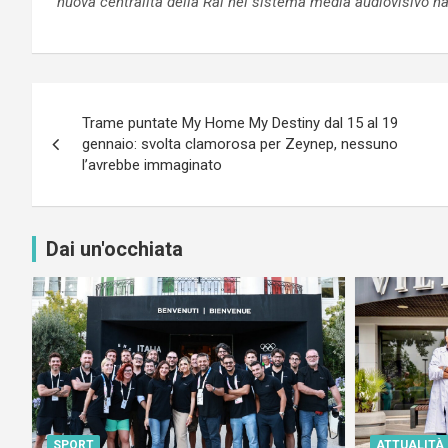
nuova centralità della Rai nel sistema media audiovisivo na
Navigazione
Trame puntate My Home My Destiny dal 15 al 19
articoli
gennaio: svolta clamorosa per Zeynep, nessuno
l’avrebbe immaginato
Dai un'occhiata
SPORT
ATTUALITÀ