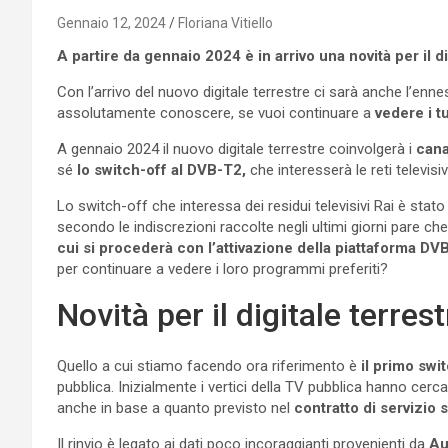
Gennaio 12, 2024
Floriana Vitiello
A partire da gennaio 2024 è in arrivo una novità per il dig
Con l’arrivo del nuovo digitale terrestre ci sarà anche l’enn
assolutamente conoscere, se vuoi continuare a
vedere i t
A gennaio 2024 il nuovo digitale terrestre coinvolgerà i
cana
sé
lo switch-off al DVB-T2,
che interesserà le reti televisi
Lo switch-off che interessa dei residui televisivi Rai è stat
secondo le indiscrezioni raccolte negli ultimi giorni pare 
cui si procederà con l’attivazione della piattaforma DV
per continuare a vedere i loro programmi preferiti?
Novità per il digitale terre
Quello a cui stiamo facendo ora riferimento è
il primo swit
pubblica. Inizialmente i vertici della TV pubblica hanno cerca
anche in base a quanto previsto nel
contratto di servizio 
Il rinvio è legato ai dati poco incoraggianti provenienti da
Au