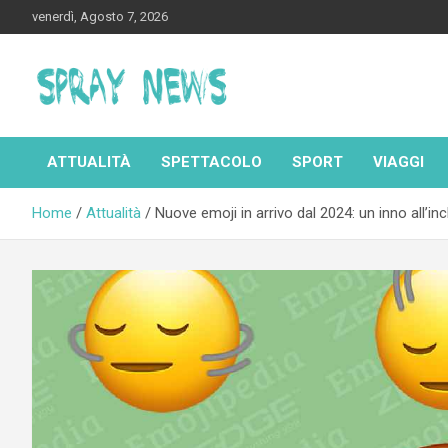
Skip
venerdì, Agosto 7, 2026
to
content
Spraynews.it
ATTUALITÀ
SPETTACOLO
SPORT
VIAGGI
Home
Attualità
Nuove emoji in arrivo dal 2024: un inno all’incl