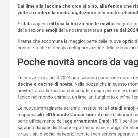
Dal lime alla faccina che dice sì o no, alla fenice che 
volte a rendere la nostra digitazione e le nostre chiacc
È stata appena
diffusa la bozza con le novità
che potremo 
dalla sezione
emoji
della nostra tastiera
a partire dal 202
Il tema che accomuna la maggior parte delle nuove opzioni?
consorzio che si occupa dell’approvazione delle immagini da
Poche novità ancora da vag
Le nuove emoji per il 2024 non saranno numerose come negl
decine e decine di novità
. Nella bozza che in questo mom
novità, tra cui la faccina che scuote il capo per dire no, quel
fenice nel mondo animale, un lime, un funghetto e infine l’e
Le nuove immaginette saranno inserite nella
lista di emoj
responsabili dell’
Unicode Consortium
, il quale elaborerà 
parte ufficialmente dell’
aggiornamento Emoji 15.1
per il p
saranno dunque distribuite e potranno essere aggiunte all
virtuali, siti e social network, tramite i vari sistemi operativi,