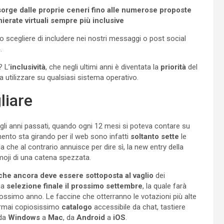
risorge dalle proprie ceneri fino alle numerose proposte
hierate virtuali sempre più inclusive
scegliere di includere nei nostri messaggi o post social
4
.
 L’
inclusività
, che negli ultimi anni è diventata la
priorità
del
 utilizzare su qualsiasi sistema operativo.
liare
i anni passati, quando ogni 12 mesi si poteva contare su
ento sta girando per il web sono infatti
soltanto sette
le
la che al contrario annuisce per dire sì, la new entry della
moji di una catena spezzata.
i che ancora deve essere sottoposta al vaglio
dei
una
selezione finale il prossimo settembre
, la quale farà
rossimo anno. Le faccine che otterranno le votazioni più alte
’ormai copiosissimo
catalogo
accessibile da chat, tastiere
 da
Windows
a
Mac
, da
Android
a
iOS
.