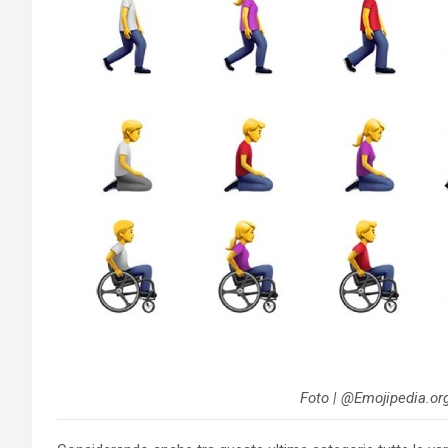
Foto | @Emojipedia.or