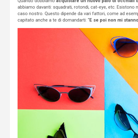
Quando dobbiamo
acquistare un nuovo paio di occhiali 
abbiamo davanti: squadrati, rotondi, cat-eye, etc. Esistono
caso nostro. Questo dipende da vari fattori, come ad esempio
capitato anche a te di domandarti: “
E se poi non mi stann