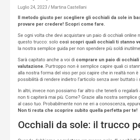
Luglio 24, 2023
Martina Castellani
Il metodo giusto per scegliere gli occhiali da sole in ba
provare per credere! Scopri come fare.
Se ogni volta che devi acquistare un paio di occhiali online
questo trucco: solo
così scopri quali occhiali ti stanno 
la nostra semplice guida per non spendere più soldi inutilme
Sarà capitato anche a voi di
comprare un paio di occhiali
valutazione.
Purtroppo non è semplice capire quali ci stan
alla nostra forma del viso per poi capire che in realtà non è
possibilità di rendere indietro l’articolo senza aver buttato i s
In altri, invece non possiamo far altro che tenerli o regala
non ti capiterà mai più. Come? Grazie alla nostra semplice g
al caso tuo. Probabilmente non ne eri a conoscenza, eppur
Non ti resta che scoprire subito quella perfetta per te!
Occhiali da sole: il trucco p