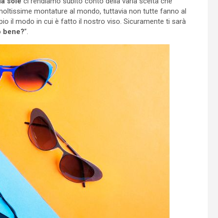
da sole
ci rendiamo subito conto della varia scelta che
 moltissime montature al mondo, tuttavia non tutte fanno al
 il modo in cui è fatto il nostro viso. Sicuramente ti sarà
o bene?
”.