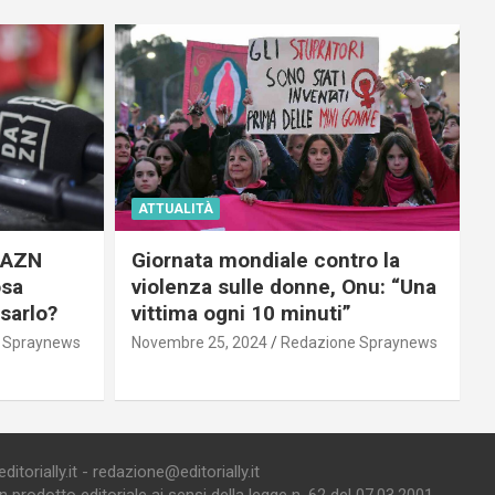
ATTUALITÀ
 DAZN
Giornata mondiale contro la
osa
violenza sulle donne, Onu: “Una
usarlo?
vittima ogni 10 minuti”
 Spraynews
Novembre 25, 2024
Redazione Spraynews
torially.it - redazione@editorially.it