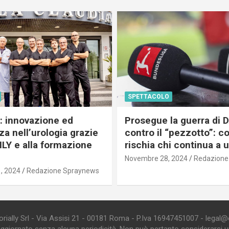
SPETTACOLO
c: innovazione ed
Prosegue la guerra di
a nell’urologia grazie
contro il “pezzotto”: c
ILY e alla formazione
rischia chi continua a 
Novembre 28, 2024
Redazione
, 2024
Redazione Spraynews
ially Srl - Via Assisi 21 - 00181 Roma - P.Iva 16947451007 - legal@edi