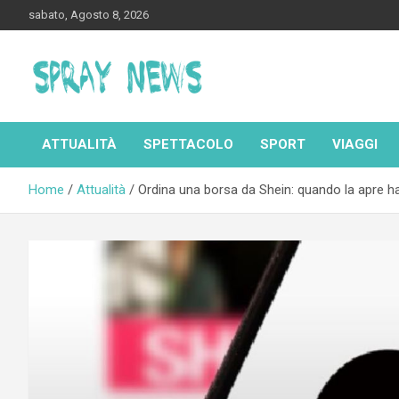
Skip
sabato, Agosto 8, 2026
to
content
Spraynews.it
ATTUALITÀ
SPETTACOLO
SPORT
VIAGGI
Home
Attualità
Ordina una borsa da Shein: quando la apre ha