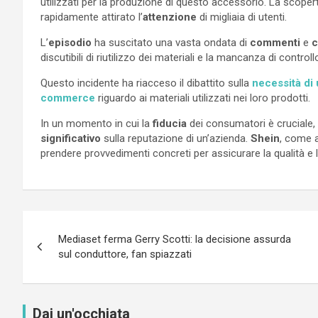
utilizzati per la produzione di questo accessorio. La scop
rapidamente attirato l’
attenzione
di migliaia di utenti.
L’
episodio
ha suscitato una vasta ondata di
commenti
e
c
discutibili di riutilizzo dei materiali e la mancanza di controll
Questo incidente ha riacceso il dibattito sulla
necessità di 
commerce
riguardo ai materiali utilizzati nei loro prodotti.
In un momento in cui la
fiducia
dei consumatori è cruciale
significativo
sulla reputazione di un’azienda.
Shein
, come a
prendere provvedimenti concreti per assicurare la qualità e l
Navigazione
Mediaset ferma Gerry Scotti: la decisione assurda
articoli
sul conduttore, fan spiazzati
Dai un'occhiata