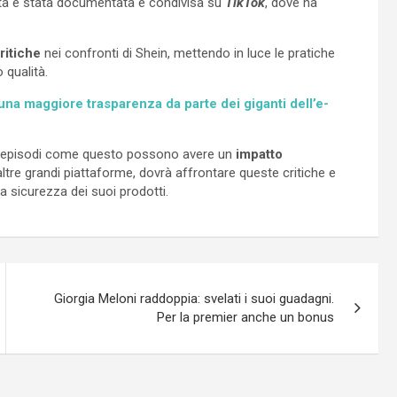
erta è stata documentata e condivisa su
TikTok
, dove ha
ritiche
nei confronti di Shein, mettendo in luce le pratiche
o qualità.
una maggiore trasparenza da parte dei giganti dell’e-
, episodi come questo possono avere un
impatto
ltre grandi piattaforme, dovrà affrontare queste critiche e
a sicurezza dei suoi prodotti.
Giorgia Meloni raddoppia: svelati i suoi guadagni.
Per la premier anche un bonus