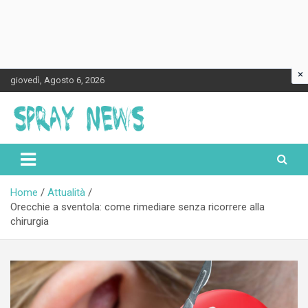
×
Skip
giovedì, Agosto 6, 2026
to
content
Spraynews.it
Home
Attualità
Orecchie a sventola: come rimediare senza ricorrere alla
chirurgia