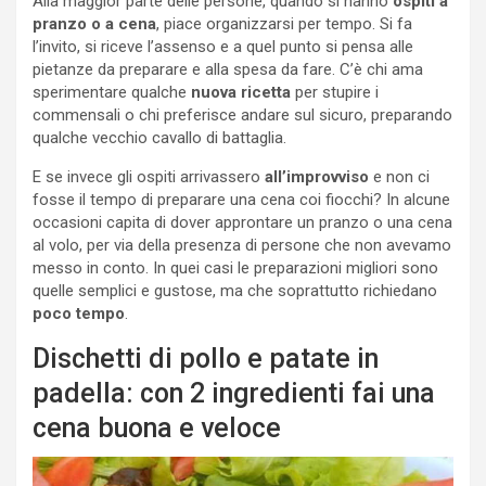
Alla maggior parte delle persone, quando si hanno
ospiti a
pranzo o a cena
, piace organizzarsi per tempo. Si fa
l’invito, si riceve l’assenso e a quel punto si pensa alle
pietanze da preparare e alla spesa da fare. C’è chi ama
sperimentare qualche
nuova ricetta
per stupire i
commensali o chi preferisce andare sul sicuro, preparando
qualche vecchio cavallo di battaglia.
E se invece gli ospiti arrivassero
all’improvviso
e non ci
fosse il tempo di preparare una cena coi fiocchi? In alcune
occasioni capita di dover approntare un pranzo o una cena
al volo, per via della presenza di persone che non avevamo
messo in conto. In quei casi le preparazioni migliori sono
quelle semplici e gustose, ma che soprattutto richiedano
poco tempo
.
Dischetti di pollo e patate in
padella: con 2 ingredienti fai una
cena buona e veloce