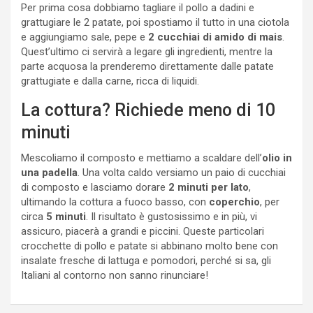
Per prima cosa dobbiamo tagliare il pollo a dadini e
grattugiare le 2 patate, poi spostiamo il tutto in una ciotola
e aggiungiamo sale, pepe e
2 cucchiai di amido di mais
.
Quest’ultimo ci servirà a legare gli ingredienti, mentre la
parte acquosa la prenderemo direttamente dalle patate
grattugiate e dalla carne, ricca di liquidi.
La cottura? Richiede meno di 10
minuti
Mescoliamo il composto e mettiamo a scaldare dell’
olio in
una padella
. Una volta caldo versiamo un paio di cucchiai
di composto e lasciamo dorare
2 minuti per lato
,
ultimando la cottura a fuoco basso, con
coperchio
, per
circa
5 minuti
. Il risultato è gustosissimo e in più, vi
assicuro, piacerà a grandi e piccini. Queste particolari
crocchette di pollo e patate si abbinano molto bene con
insalate fresche di lattuga e pomodori, perché si sa, gli
Italiani al contorno non sanno rinunciare!