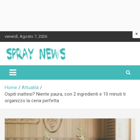
×
Skip
venerdì, Agosto 7, 2026
to
content
Spraynews.it
Home
Attualità
Ospiti inattesi? Niente paura, con 2 ingredienti e 10 minuti ti
organizzo la cena perfetta